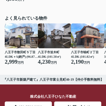
よく見られている物件
八王子市散田町５丁目
八王子市並木町
八王子市暁町２丁目
4LDK＋S(納戸) (96.87㎡)
4LDK (101.58㎡)
4LDK (101.02㎡)
3
2,999
4,230
2,190
万円
万円
万円
 『八王子市新築戸建て』八王子市富士見町40-19【仲介手数料無料】
株式会社八王子ひなた不動産