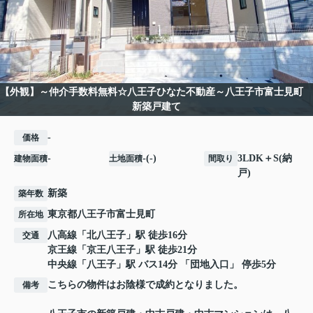
【外観】～仲介手数料無料☆八王子ひなた不動産～八王子市富士見町
新築戸建て
-
価格
-
-(-)
3LDK＋S(納
建物面積
土地面積
間取り
戸)
新築
築年数
東京都
八王子市
富士見町
所在地
八高線
「
北八王子
」駅 徒歩16分
交通
京王線
「
京王八王子
」駅 徒歩21分
中央線
「
八王子
」駅 バス14分 「団地入口」 停歩5分
こちらの物件はお陰様で成約となりました。
備考