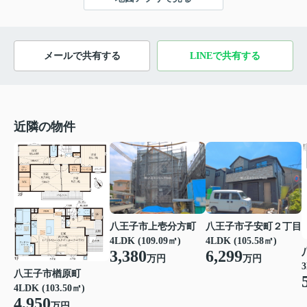
メールで共有する
LINEで共有する
近隣の物件
八王子市上壱分方町
八王子市子安町２丁目
4LDK (109.09㎡)
4LDK (105.58㎡)
3,380
6,299
万円
万円
3
八王子市楢原町
4LDK (103.50㎡)
4,950
万円