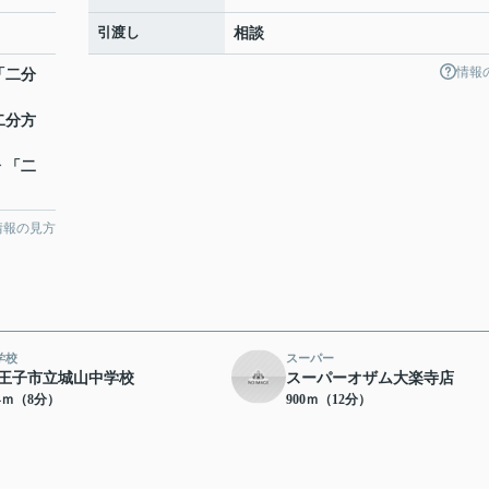
引渡し
相談
情報
「二分
二分方
分 「二
情報の見方
学校
スーパー
王子市立城山中学校
スーパーオザム大楽寺店
04ｍ（8分）
900ｍ（12分）