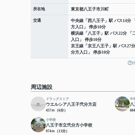
所在地
東京都
八王子市
川町
交通
中央線
「
西八王子
」駅 バス14分 
方入口」 停歩10分
横浜線
「
八王子
」駅 バス22分 「
入口」 停歩10分
京王線
「
京王八王子
」駅 バス27
分方入口」 停歩10分
周辺施設
ドラッグストア
中
ウエルシア八王子弐分方店
八
457ｍ（6分）
6
小学校
八王子市立弐分方小学校
974ｍ（13分）