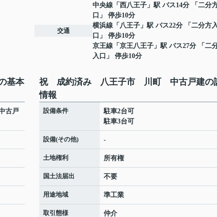
中央線
「
西八王子
」駅 バス14分 「二分
口」 停歩10分
横浜線
「
八王子
」駅 バス22分 「二分方
交通
口」 停歩10分
京王線
「
京王八王子
」駅 バス27分 「二
入口」 停歩10分
の基本
祝 成約済み 八王子市 川町 中古戸建の
情報
設備条件
中古戸
駐車2台可
駐車3台可
設備(その他)
-
土地権利
所有権
国土法届出
不要
用途地域
準工業
取引態様
仲介