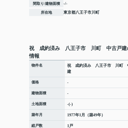
間取り/建物面積
-/-
所在地
東京都
八王子市
川町
祝 成約済み 八王子市 川町 中古戸建
情報
物件名
祝 成約済み 八王子市 川町 
建
価格
-
建物面積
-
土地面積
-(-)
築年月
1977年1月（築49年）
総戸数
1戸