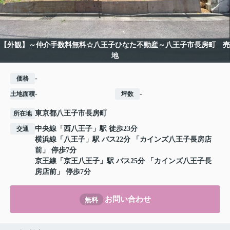
【外観】～仲介手数料無料☆八王子ひなた不動産～八王子市長房町 売
地
-
価格
-
-
土地面積
坪数
東京都
八王子市
長房町
所在地
中央線
「
西八王子
」駅 徒歩23分
交通
横浜線
「
八王子
」駅 バス22分 「カインズ八王子長房店
前」 停歩7分
京王線
「
京王八王子
」駅 バス25分 「カインズ八王子長
房店前」 停歩7分
お問い合わせ
無料