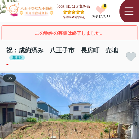
0
この物件の募集は終了しました。
祝：成約済み 八王子市 長房町 売地
募集0
-
1
/
5