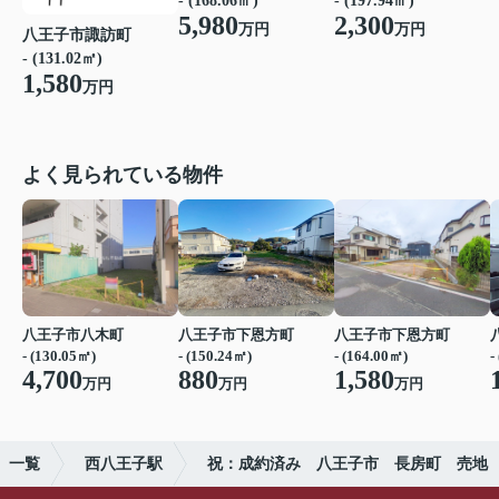
- (168.06㎡)
- (197.94㎡)
5,980
2,300
万円
万円
八王子市諏訪町
- (131.02㎡)
1,580
万円
よく見られている物件
八王子市八木町
八王子市下恩方町
八王子市下恩方町
- (130.05㎡)
- (150.24㎡)
- (164.00㎡)
-
4,700
880
1,580
万円
万円
万円
）一覧
西八王子駅
祝：成約済み 八王子市 長房町 売地