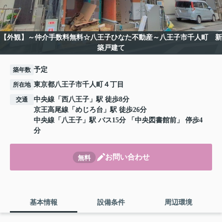
【外観】～仲介手数料無料☆八王子ひなた不動産～八王子市千人町 新
築戸建て
予定
築年数
東京都八王子市千人町４丁目
所在地
中央線
「
西八王子
」駅 徒歩8分
交通
京王高尾線
「
めじろ台
」駅 徒歩26分
中央線
「
八王子
」駅 バス15分 「中央図書館前」 停歩4
分
お問い合わせ
無料
基本情報
設備条件
周辺環境