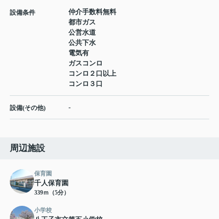
仲介手数料無料
設備条件
都市ガス
公営水道
公共下水
電気有
ガスコンロ
コンロ２口以上
コンロ３口
-
設備(その他)
周辺施設
保育園
千人保育園
339ｍ（5分）
小学校