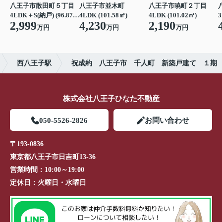
八王子市散田町５丁目
八王子市並木町
八王子市暁町２丁目
4LDK＋S(納戸) (96.87㎡)
4LDK (101.58㎡)
4LDK (101.02㎡)
3
2,999
4,230
2,190
万円
万円
万円
西八王子駅
祝成約 八王子市 千人町 新築戸建て １期
株式会社八王子ひなた不動産
050-5526-2826
お問い合わせ
〒193-0836
東京都八王子市日吉町13-36
営業時間：
10:00～19:00
定休日：
火曜日・水曜日