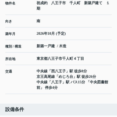
祝成約 八王子市 千人町 新築戸建て １
物件名
期
南
向き
2026年10月 (予定)
築年月
新築一戸建 / 木造
種別 / 構造
東京都
八王子市
千人町
４丁目
所在地
中央線
「
西八王子
」駅 徒歩8分
交通
京王高尾線
「
めじろ台
」駅 徒歩26分
中央線
「
八王子
」駅 バス15分 「中央図書館
前」 停歩4分
設備条件