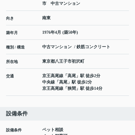
市 中古マンション
南東
向き
1976年4月 (築50年)
築年月
中古マンション / 鉄筋コンクリート
種別 / 構造
東京都
八王子市
初沢町
所在地
京王高尾線
「
高尾
」駅 徒歩2分
交通
中央線
「
高尾
」駅 徒歩2分
京王高尾線
「
狭間
」駅 徒歩14分
設備条件
ペット相談
設備条件