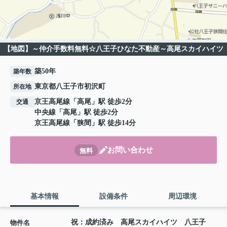
【地図】～仲介手数料無料☆八王子ひなた不動産～高尾スカイハイツ
築50年
築年数
東京都八王子市初沢町
所在地
京王高尾線
「
高尾
」駅 徒歩2分
交通
中央線
「
高尾
」駅 徒歩2分
京王高尾線
「
狭間
」駅 徒歩14分
お問い合わせ
無料
基本情報
設備条件
周辺環境
祝：成約済み 高尾スカイハイツ 八王子
物件名