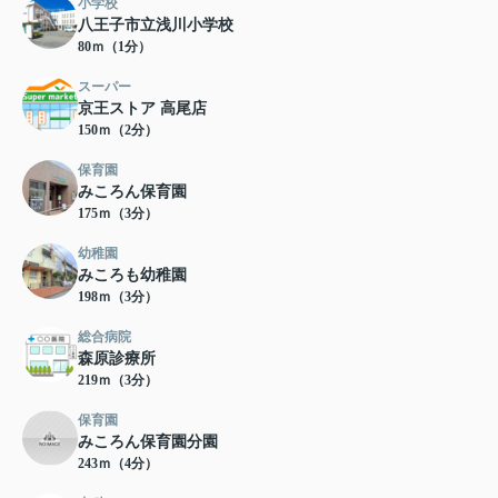
小学校
八王子市立浅川小学校
80ｍ（1分）
スーパー
京王ストア 高尾店
150ｍ（2分）
保育園
みころん保育園
175ｍ（3分）
幼稚園
みころも幼稚園
198ｍ（3分）
総合病院
森原診療所
219ｍ（3分）
保育園
みころん保育園分園
243ｍ（4分）