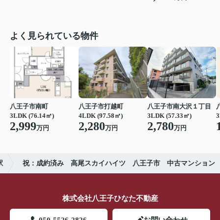
よく見られている物件
八王子市南町
八王子市打越町
八王子市南大沢１丁目
3LDK (76.14㎡)
4LDK (97.58㎡)
3LDK (57.33㎡)
3
2,999
2,280
2,780
万円
万円
万円
駅
祝：成約済み 高尾スカイハイツ 八王子市 中古マンション
株式会社八王子ひなた不動産
050-5526-2826
お問い合わせ