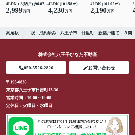
4LDK＋S(納戸) (96.87㎡)
4LDK (101.58㎡)
4LDK (101.02㎡)
3
2,999
4,230
2,190
万円
万円
万円
高尾駅
祝 成約済み 八王子市 廿里町 新築戸建て ３期
株式会社八王子ひなた不動産
050-5526-2826
お問い合わせ
〒193-0836
東京都八王子市日吉町13-36
営業時間：
10:00～19:00
定休日：
火曜日・水曜日