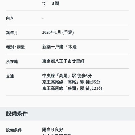
て ３期
-
向き
2026年1月 (予定)
築年月
新築一戸建 / 木造
種別 / 構造
東京都
八王子市
廿里町
所在地
中央線
「
高尾
」駅 徒歩5分
交通
京王高尾線
「
高尾
」駅 徒歩5分
京王高尾線
「
狭間
」駅 徒歩21分
設備条件
陽当り良好
設備条件