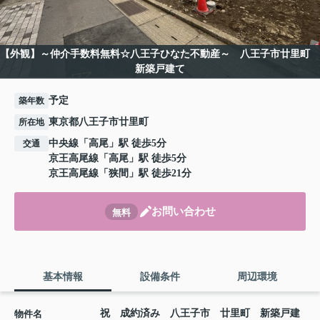
【外観】～仲介手数料無料☆八王子ひなた不動産～ 八王子市廿里町
新築戸建て
予定
築年数
東京都八王子市廿里町
所在地
中央線
「
高尾
」駅 徒歩5分
交通
京王高尾線
「
高尾
」駅 徒歩5分
京王高尾線
「
狭間
」駅 徒歩21分
お問い合わせ
無料
基本情報
設備条件
周辺環境
祝 成約済み 八王子市 廿里町 新築戸建
物件名