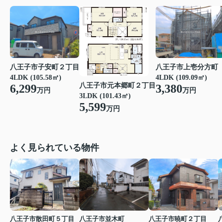
八王子市子安町２丁目
八王子市上壱分方町
4LDK (105.58㎡)
4LDK (109.09㎡)
八王子市元本郷町２丁目
6,299
3,380
万円
万円
3LDK (101.43㎡)
5,599
万円
よく見られている物件
八王子市散田町５丁目
八王子市並木町
八王子市暁町２丁目