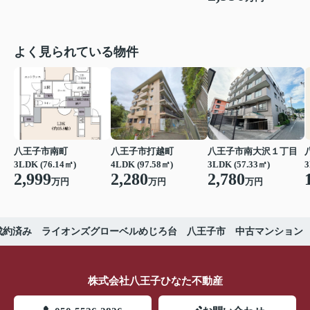
よく見られている物件
八王子市南町
八王子市打越町
八王子市南大沢１丁目
3LDK (76.14㎡)
4LDK (97.58㎡)
3LDK (57.33㎡)
3
2,999
2,280
2,780
万円
万円
万円
成約済み ライオンズグローベルめじろ台 八王子市 中古マンション
株式会社八王子ひなた不動産