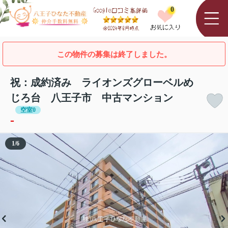
0
この物件の募集は終了しました。
祝：成約済み ライオンズグローベルめ
じろ台 八王子市 中古マンション
空室0
-
1
/
6