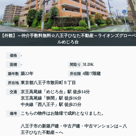
【外観】～仲介手数料無料☆八王子ひなた不動産～ライオンズグローベ
ルめじろ台
-
価格
-
3LDK
面積
間取り
築22年
4階/7階建
築年数
所在階
東京都
八王子市
散田町
５丁目
所在地
京王高尾線
「
めじろ台
」駅 徒歩14分
交通
京王高尾線
「
狭間
」駅 徒歩16分
中央線
「
西八王子
」駅 徒歩25分
こちらの物件はお陰様で成約となりました。
備考
八王子市の新築戸建・中古戸建・中古マンションは～八
王子ひなた不動産～へ