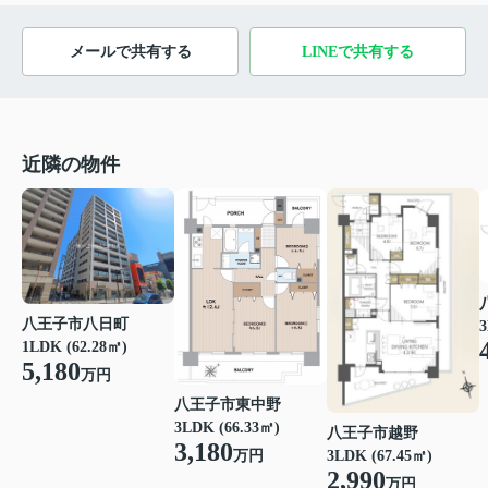
メールで共有する
LINEで共有する
近隣の物件
八王子市八日町
3
1LDK (62.28㎡)
5,180
万円
八王子市東中野
3LDK (66.33㎡)
八王子市越野
3,180
3LDK (67.45㎡)
万円
2,990
万円