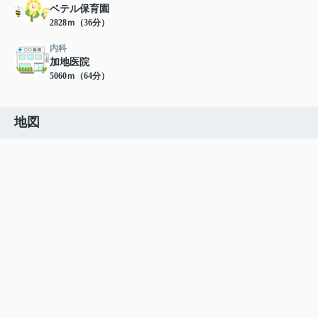
ベテル保育園
2828ｍ（36分）
内科
加地医院
5060ｍ（64分）
地図