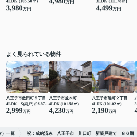
4,980
4LDK (103.50㎡)
3LDK (111.78㎡)
万円
3,980
4,499
万円
万円
よく見られている物件
八王子市散田町５丁目
八王子市並木町
八王子市暁町２丁目
4LDK＋S(納戸) (96.87㎡)
4LDK (101.58㎡)
4LDK (101.02㎡)
3
2,999
4,230
2,190
万円
万円
万円
古）一覧
祝：成約済み 八王子市 川口町 新築戸建て ８６期