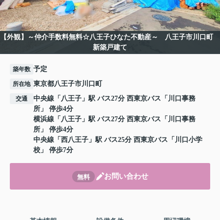
【外観】～仲介手数料無料☆八王子ひなた不動産～ 八王子市川口町
新築戸建て
予定
築年数
東京都八王子市川口町
所在地
中央線
「
八王子
」駅 バス27分 西東京バス「川口事務
交通
所」 停歩4分
横浜線
「
八王子
」駅 バス27分 西東京バス「川口事務
所」 停歩4分
中央線
「
西八王子
」駅 バス25分 西東京バス「川口小学
校」 停歩7分
お問い合わせ
無料