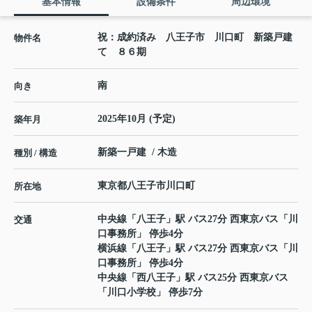
基本情報
設備条件
周辺環境
祝：成約済み 八王子市 川口町 新築戸建
物件名
て ８６期
南
向き
2025年10月 (予定)
築年月
新築一戸建 / 木造
種別 / 構造
東京都
八王子市
川口町
所在地
中央線
「
八王子
」駅 バス27分 西東京バス「川
交通
口事務所」 停歩4分
横浜線
「
八王子
」駅 バス27分 西東京バス「川
口事務所」 停歩4分
中央線
「
西八王子
」駅 バス25分 西東京バス
「川口小学校」 停歩7分