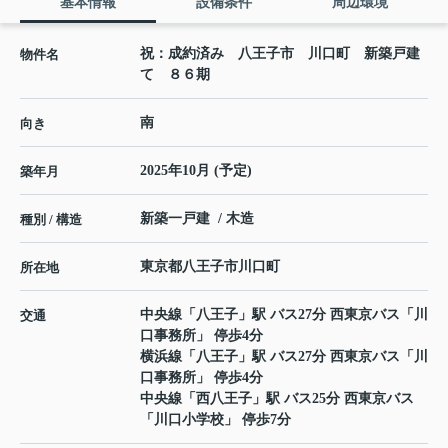
基本情報
設備条件
周辺環境
祝：成約済み 八王子市 川口町 新築戸建
物件名
て ８６期
南
向き
2025年10月 (予定)
築年月
新築一戸建 / 木造
種別 / 構造
東京都
八王子市
川口町
所在地
中央線
「
八王子
」駅 バス27分 西東京バス「川
交通
口事務所」 停歩4分
横浜線
「
八王子
」駅 バス27分 西東京バス「川
口事務所」 停歩4分
中央線
「
西八王子
」駅 バス25分 西東京バス
「川口小学校」 停歩7分