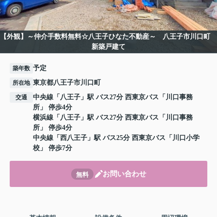
【外観】～仲介手数料無料☆八王子ひなた不動産～ 八王子市川口町
新築戸建て
予定
築年数
東京都八王子市川口町
所在地
中央線
「
八王子
」駅 バス27分 西東京バス「川口事務
交通
所」 停歩4分
横浜線
「
八王子
」駅 バス27分 西東京バス「川口事務
所」 停歩4分
中央線
「
西八王子
」駅 バス25分 西東京バス「川口小学
校」 停歩7分
お問い合わせ
無料