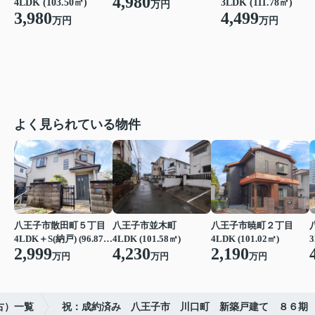
4,980
4LDK (103.50㎡)
3LDK (111.78㎡)
万円
3,980
4,499
万円
万円
よく見られている物件
八王子市散田町５丁目
八王子市並木町
八王子市暁町２丁目
4LDK＋S(納戸) (96.87㎡)
4LDK (101.58㎡)
4LDK (101.02㎡)
3
2,999
4,230
2,190
万円
万円
万円
古）一覧
祝：成約済み 八王子市 川口町 新築戸建て ８６期