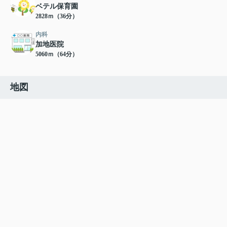
ベテル保育園
2828ｍ（36分）
内科
加地医院
5060ｍ（64分）
地図