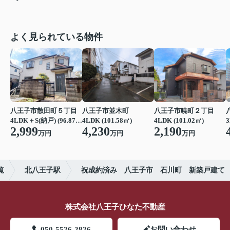
よく見られている物件
八王子市散田町５丁目
八王子市並木町
八王子市暁町２丁目
4LDK＋S(納戸) (96.87㎡)
4LDK (101.58㎡)
4LDK (101.02㎡)
3
2,999
4,230
2,190
万円
万円
万円
覧
北八王子駅
祝成約済み 八王子市 石川町 新築戸建て
株式会社八王子ひなた不動産
050-5526-2826
お問い合わせ