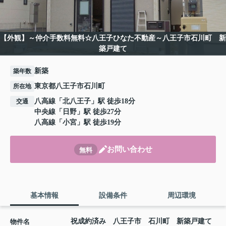
【外観】～仲介手数料無料☆八王子ひなた不動産～八王子市石川町 新
築戸建て
新築
築年数
東京都八王子市石川町
所在地
八高線
「
北八王子
」駅 徒歩18分
交通
中央線
「
日野
」駅 徒歩27分
八高線
「
小宮
」駅 徒歩19分
お問い合わせ
無料
基本情報
設備条件
周辺環境
祝成約済み 八王子市 石川町 新築戸建て
物件名