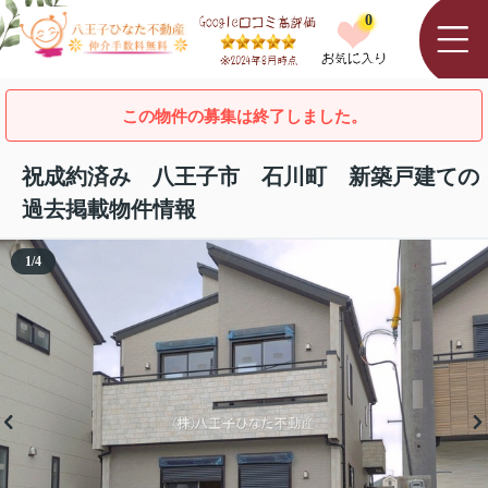
0
この物件の募集は終了しました。
祝成約済み 八王子市 石川町 新築戸建ての
過去掲載物件情報
1
/
4