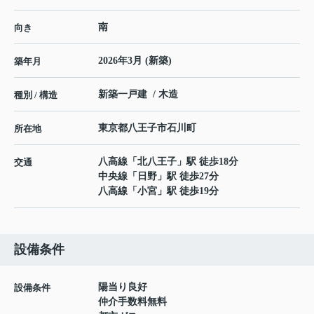
南
向き
2026年3月 (新築)
築年月
新築一戸建 / 木造
種別 / 構造
東京都
八王子市
石川町
所在地
八高線
「
北八王子
」駅 徒歩18分
交通
中央線
「
日野
」駅 徒歩27分
八高線
「
小宮
」駅 徒歩19分
設備条件
陽当り良好
設備条件
仲介手数料無料