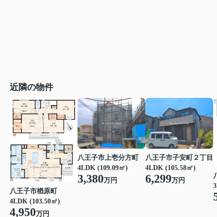
近隣の物件
八王子市上壱分方町
八王子市子安町２丁目
4LDK (109.09㎡)
4LDK (105.58㎡)
3,380
6,299
万円
万円
3
八王子市楢原町
4LDK (103.50㎡)
4,950
万円