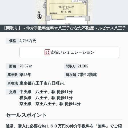
【間取り】～仲介手数料無料☆八王子ひなた不動産～ルピナス八王子
4,798万円
価格
支払いシミュレーション
70.57㎡
2LDK
面積
間取り
築25年
7階/12階建
築年数
所在階
東京都
八王子市
八日町
2-1
所在地
中央線
「
八王子
」駅 徒歩11分
交通
横浜線
「
八王子
」駅 徒歩11分
京王線
「
京王八王子
」駅 徒歩14分
セールスポイント
通常、購入に必要な約１６０万円の仲介手数料を「無料」でご紹