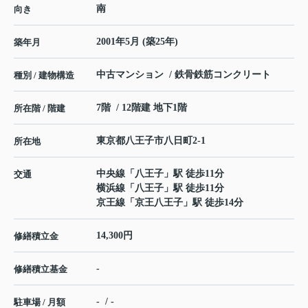
南
向き
2001年5月 (築25年)
築年月
中古マンション / 鉄骨鉄筋コンクリート
種別 / 建物構造
7階 / 12階建 地下1階
所在階 / 階建
東京都
八王子市
八日町
2-1
所在地
中央線
「
八王子
」駅 徒歩11分
交通
横浜線
「
八王子
」駅 徒歩11分
京王線
「
京王八王子
」駅 徒歩14分
14,300円
修繕積立金
-
修繕積立基金
- / -
駐車場 / 月額