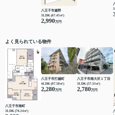
3
八王子市越野
3LDK (67.45㎡)
2,990
万円
よく見られている物件
八王子市打越町
八王子市南大沢１丁目
4LDK (97.58㎡)
3LDK (57.33㎡)
2,280
2,780
万円
万円
八王子市南町
3LDK (76.14㎡)