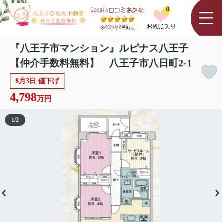
0
『八王子市マンション』ルピナス八王子
【仲介手数料無料】 八王子市八日町2-1
8月3日 値下げ
4,798
万円
1
/
2