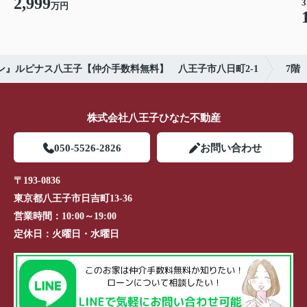
2,999
3
万円
ン』ルピナス八王子【仲介手数料無料】 八王子市八日町2-1
7階
株式会社八王子ひなた不動産
050-5526-2826
お問い合わせ
〒193-0836
東京都八王子市日吉町13-36
営業時間：
10:00～19:00
定休日：
火曜日・水曜日