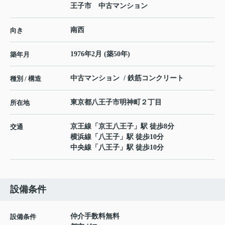
王子市 中古マンション
南西
向き
1976年2月 (築50年)
築年月
中古マンション / 鉄筋コンクリート
種別 / 構造
東京都
八王子市
明神町
２丁目
所在地
京王線
「
京王八王子
」駅 徒歩8分
交通
横浜線
「
八王子
」駅 徒歩10分
中央線
「
八王子
」駅 徒歩10分
設備条件
仲介手数料無料
設備条件