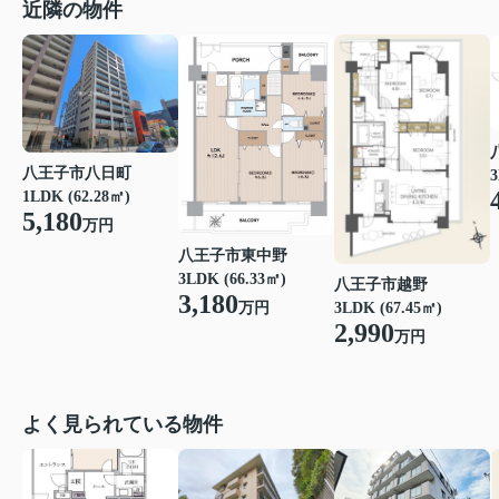
近隣の物件
八王子市八日町
3
1LDK (62.28㎡)
5,180
万円
八王子市東中野
3LDK (66.33㎡)
八王子市越野
3,180
3LDK (67.45㎡)
万円
2,990
万円
よく見られている物件