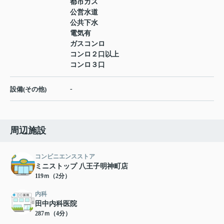
都市ガス
公営水道
公共下水
電気有
ガスコンロ
コンロ２口以上
コンロ３口
-
設備(その他)
周辺施設
コンビニエンスストア
ミニストップ 八王子明神町店
119ｍ（2分）
内科
田中内科医院
287ｍ（4分）