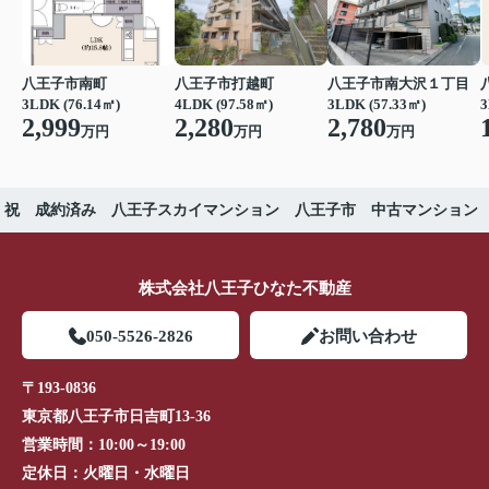
八王子市南町
八王子市打越町
八王子市南大沢１丁目
3LDK (76.14㎡)
4LDK (97.58㎡)
3LDK (57.33㎡)
3
2,999
2,280
2,780
万円
万円
万円
祝 成約済み 八王子スカイマンション 八王子市 中古マンション
株式会社八王子ひなた不動産
050-5526-2826
お問い合わせ
〒193-0836
東京都八王子市日吉町13-36
営業時間：
10:00～19:00
定休日：
火曜日・水曜日