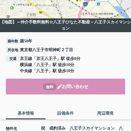
【地図】～仲介手数料無料☆八王子ひなた不動産～八王子スカイマンシ
ョン
築50年
築年数
東京都八王子市明神町２丁目
所在地
京王線
「
京王八王子
」駅 徒歩8分
交通
横浜線
「
八王子
」駅 徒歩10分
中央線
「
八王子
」駅 徒歩10分
お問い合わせ
無料
基本情報
設備条件
周辺環境
祝 成約済み 八王子スカイマンション 八
物件名