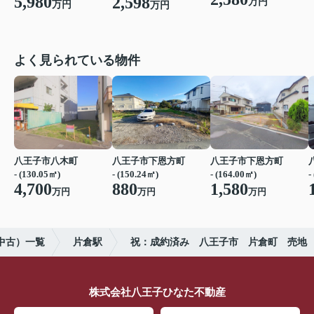
5,980
2,598
万円
万円
万円
よく見られている物件
八王子市八木町
八王子市下恩方町
八王子市下恩方町
- (130.05㎡)
- (150.24㎡)
- (164.00㎡)
-
4,700
880
1,580
万円
万円
万円
中古）一覧
片倉駅
祝：成約済み 八王子市 片倉町 売地
株式会社八王子ひなた不動産