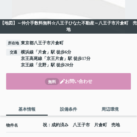
【地図】～仲介手数料無料☆八王子ひなた不動産～八王子市片倉町 売
地
東京都八王子市片倉町
所在地
横浜線
「
片倉
」駅 徒歩6分
交通
京王高尾線
「
京王片倉
」駅 徒歩17分
京王線
「
北野
」駅 徒歩20分
お問い合わせ
無料
基本情報
設備条件
周辺環境
祝：成約済み 八王子市 片倉町 売地
物件名