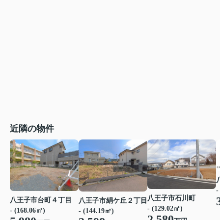
近隣の物件
-
八王子市石川町
八王子市台町４丁目
八王子市絹ケ丘２丁目
- (129.02㎡)
- (168.06㎡)
- (144.19㎡)
2,580