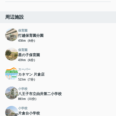
周辺施設
保育園
打越保育園分園
458ｍ（6分）
保育園
星の子保育園
459ｍ（6分）
スーパー
カネマン 片倉店
523ｍ（7分）
小学校
八王子市立由井第二小学校
803ｍ（11分）
小学校
片倉台小学校