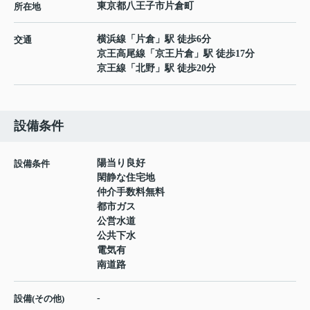
東京都
八王子市
片倉町
所在地
横浜線
「
片倉
」駅 徒歩6分
交通
京王高尾線
「
京王片倉
」駅 徒歩17分
京王線
「
北野
」駅 徒歩20分
設備条件
陽当り良好
設備条件
閑静な住宅地
仲介手数料無料
都市ガス
公営水道
公共下水
電気有
南道路
-
設備(その他)