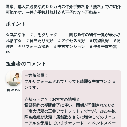
通常、購入に必要な約９０万円の仲介手数料を「無料」でご紹介
可能です。～仲介手数料無料☆八王子ひなた不動産～
ポイント
☆気になる「＃」をクリック
→
同じ条件の物件一覧が表示さ
れます☆
＃日当たり良好
＃アクセス良好
＃眺望良好
＃角
住戸
＃リフォーム済み
＃中古マンション
＃仲介手数料無
料
担当者のコメント
三方角部屋！
フルリフォームされてとっても綺麗な中古マンショ
ンです。
南 めぐみ
☆知っトク？！おすすめ情報☆
賃貸契約の期間終了に伴い、閉鎖が予測されていた
「南大沢駅の三井アウトレット」ですが、2025年以
降も継続が決定！店舗数をさらに増やしてのリニュ
ーアルを予定しています☆フード・イベントスペー