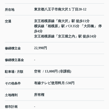
東京都
八王子市
南大沢
１丁目20-12
所在地
京王相模原線
「
南大沢
」駅 徒歩11分
交通
横浜線
「
相模原
」駅 バス35分 「大田橋」 停
歩4分
京王相模原線
「
京王堀之内
」駅 徒歩24分
22,990円
修繕積立金
-
修繕積立基金
空有 / 13,000円 (非課税)
駐車場 / 月額
有線テレビ使用料月:530円
その他条件
所有権
土地権利
-
都市計画