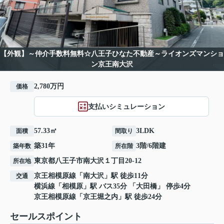
【外観】～仲介手数料無料☆八王子ひなた不動産～ライオンズマンショ
ン京王南大沢
2,780万円
価格
支払いシミュレーション
57.33㎡
3LDK
面積
間取り
築31年
3階/6階建
築年数
所在階
東京都
八王子市
南大沢
１丁目20-12
所在地
京王相模原線
「
南大沢
」駅 徒歩11分
交通
横浜線
「
相模原
」駅 バス35分 「大田橋」 停歩4分
京王相模原線
「
京王堀之内
」駅 徒歩24分
セールスポイント