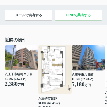
メールで共有する
LINEで共有する
近隣の物件
八王子市暁町２丁目
八王子市八日町
3LDK (72.72㎡)
1LDK (62.28㎡)
2,380
5,180
万円
万円
3
八王子市越野
3LDK (67.45㎡)