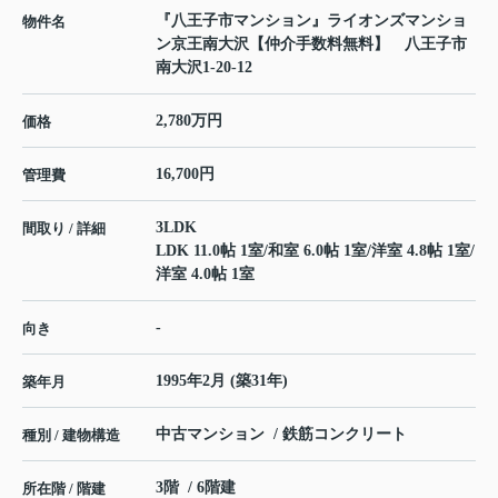
『八王子市マンション』ライオンズマンショ
物件名
ン京王南大沢【仲介手数料無料】 八王子市
南大沢1-20-12
2,780万円
価格
16,700円
管理費
3LDK
間取り / 詳細
LDK 11.0帖 1室
/
和室 6.0帖 1室
/
洋室 4.8帖 1室
/
洋室 4.0帖 1室
-
向き
1995年2月 (築31年)
築年月
中古マンション / 鉄筋コンクリート
種別 / 建物構造
3階 / 6階建
所在階 / 階建