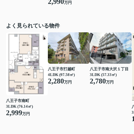
2,990
万円
よく見られている物件
八王子市打越町
八王子市南大沢１丁目
4LDK (97.58㎡)
3LDK (57.33㎡)
2,280
2,780
万円
万円
八王子市南町
3LDK (76.14㎡)
2,999
3
万円