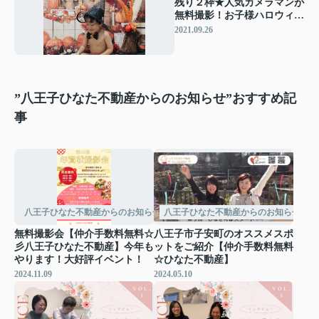
残り２枠★人気カメラマンが
無料撮影！お子様ハロウィン
撮影会
2021.09.26
”八王子ひなた不動産からのお知らせ”おすすめ記
事
八王子ひなた不動産からのお知らせ
八王子ひなた不動産からのお知らせ
無料撮影会【仲介手数料無料☆
八王子市子安町のオススメスポ
彡八王子ひなた不動産】今年も
ットをご紹介【仲介手数料無料
やります！大好評イベント！
☆ひなた不動産】
2024.11.09
2024.05.10