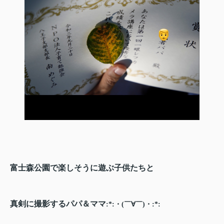
富士森公園で楽しそうに遊ぶ子供たちと
真剣に撮影するパパ＆ママ
:*:・(￣∀￣)・:*: