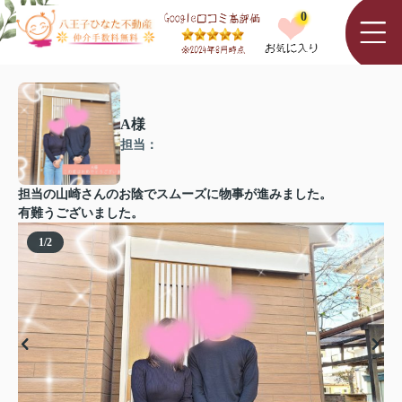
0
A様
担当：
担当の山崎さんのお陰でスムーズに物事が進みました。
有難うございました。
1
/
2