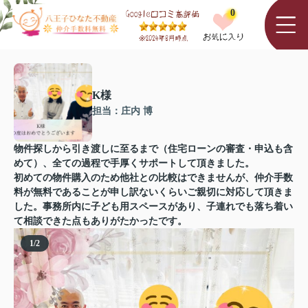
0
K様
担当：庄内 博
物件探しから引き渡しに至るまで（住宅ローンの審査・申込も含
めて）、全ての過程で手厚くサポートして頂きました。
初めての物件購入のため他社との比較はできませんが、仲介手数
料が無料であることが申し訳ないくらいご親切に対応して頂きま
した。事務所内に子ども用スペースがあり、子連れでも落ち着い
て相談できた点もありがたかったです。
1
/
2