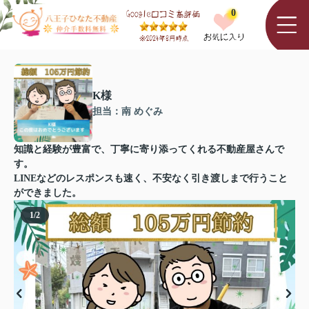
0
K様
担当：南 めぐみ
知識と経験が豊富で、丁寧に寄り添ってくれる不動産屋さんで
す。
LINEなどのレスポンスも速く、不安なく引き渡しまで行うこと
ができました。
1
/
2