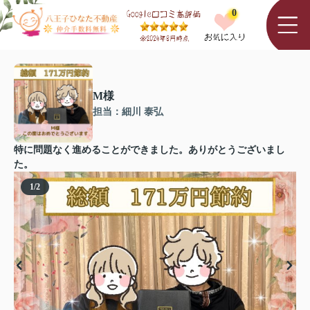
0
M様
担当：細川 泰弘
特に問題なく進めることができました。ありがとうございまし
た。
1
/
2