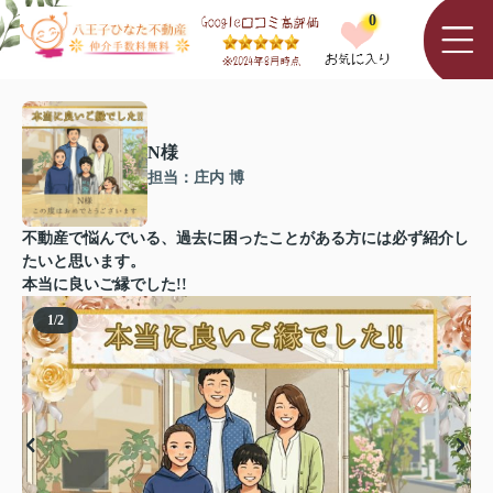
0
N様
担当：庄内 博
不動産で悩んでいる、過去に困ったことがある方には必ず紹介し
たいと思います。
本当に良いご縁でした!!
1
/
2