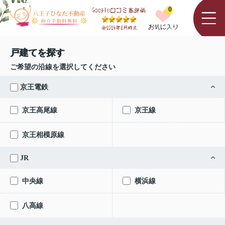
0
戸建てを探す
ご希望の沿線を選択してください
京王電鉄
京王高尾線
京王線
京王相模原線
JR
中央線
横浜線
八高線