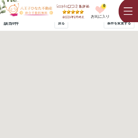
0
該当
0
件
戻る
条件を変更する