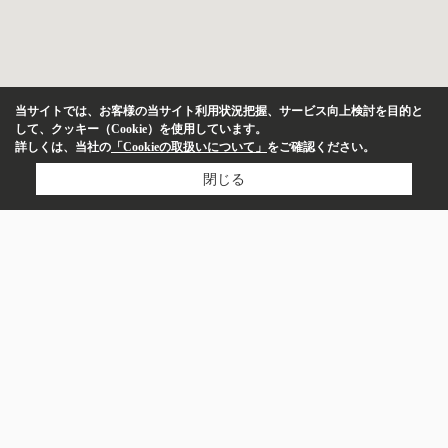
当サイトでは、お客様の当サイト利用状況把握、サービス向上検討を目的と
して、クッキー（Cookie）を使用しています。
詳しくは、当社の
「Cookieの取扱いについて」
をご確認ください。
閉じる
新築・中古
指定しない
新築
中
古
株式会社八王子ひなた不動産
販売中のみ表示
050-5526-2826
お問い合わせ
価格
〒193-0836
～
東京都八王子市日吉町13-36