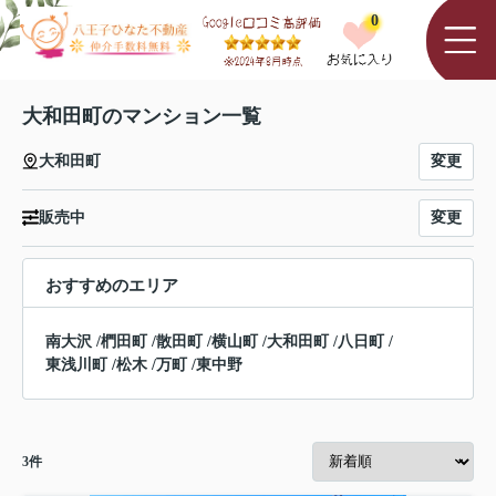
0
大和田町のマンション一覧
変更
大和田町
変更
販売中
おすすめのエリア
南大沢
/
椚田町
/
散田町
/
横山町
/
大和田町
/
八日町
/
東浅川町
/
松木
/
万町
/
東中野
3
件