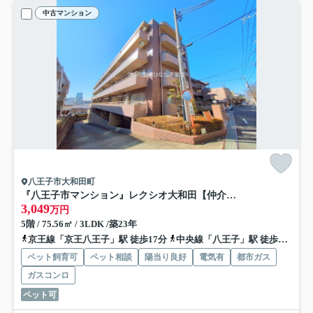
中古マンション
八王子市大和田町
『八王子市マンション』レクシオ大和田【仲介手数料無料】 八王子市大和田町7-18-3
3,049
万円
5階 / 75.56㎡ / 3LDK /築23年
京王線「京王八王子」駅 徒歩17分
中央線「八王子」駅 徒歩21分
ペット飼育可
ペット相談
陽当り良好
電気有
都市ガス
ガスコンロ
ペット可