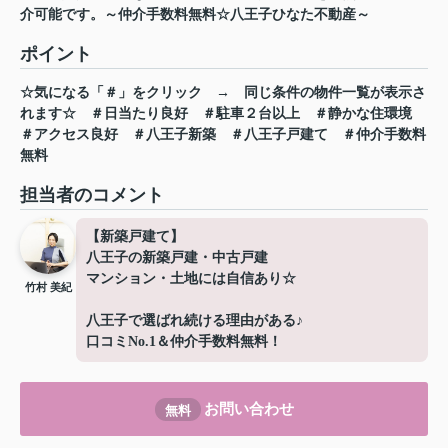
介可能です。～仲介手数料無料☆八王子ひなた不動産～
ポイント
☆気になる「＃」をクリック
→
同じ条件の物件一覧が表示さ
れます☆
＃日当たり良好
＃駐車２台以上
＃静かな住環境
＃アクセス良好
＃八王子新築
＃八王子戸建て
＃仲介手数料
無料
担当者のコメント
【新築戸建て】
八王子の新築戸建・中古戸建
マンション・土地には自信あり☆
竹村 美紀
八王子で選ばれ続ける理由がある♪
口コミNo.1＆仲介手数料無料！
お問い合わせ
無料