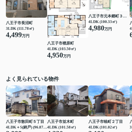
八王子市元本郷町３丁目
4LDK (100.33㎡)
八王子市長沼町
4,980
3LDK (111.78㎡)
4
万円
4,499
万円
八王子市楢原町
4LDK (103.50㎡)
4,950
万円
よく見られている物件
八王子市散田町５丁目
八王子市並木町
八王子市暁町２丁目
3
4LDK＋S(納戸) (96.87㎡)
4LDK (101.58㎡)
4LDK (101.02㎡)