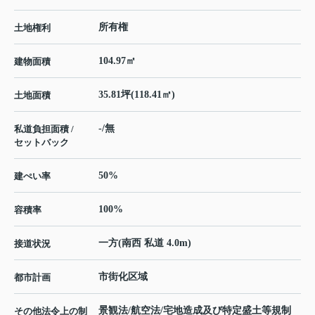
所有権
土地権利
104.97㎡
建物面積
35.81坪(118.41㎡)
土地面積
-/無
私道負担面積 /
セットバック
50%
建ぺい率
100%
容積率
一方(南西 私道 4.0m)
接道状況
市街化区域
都市計画
景観法/航空法/宅地造成及び特定盛土等規制
その他法令上の制