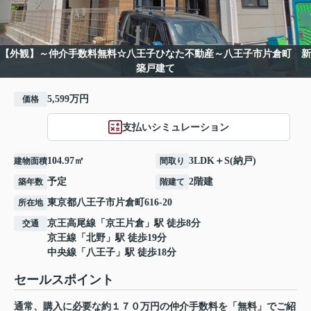
【外観】～仲介手数料無料☆八王子ひなた不動産～八王子市片倉町 新
築戸建て
5,599万円
価格
支払いシミュレーション
104.97㎡
3LDK＋S(納戸)
建物面積
間取り
予定
2階建
築年数
階建て
東京都
八王子市
片倉町
616-20
所在地
京王高尾線
「
京王片倉
」駅 徒歩8分
交通
京王線
「
北野
」駅 徒歩19分
中央線
「
八王子
」駅 徒歩18分
セールスポイント
通常、購入に必要な約１７０万円の仲介手数料を「無料」でご紹