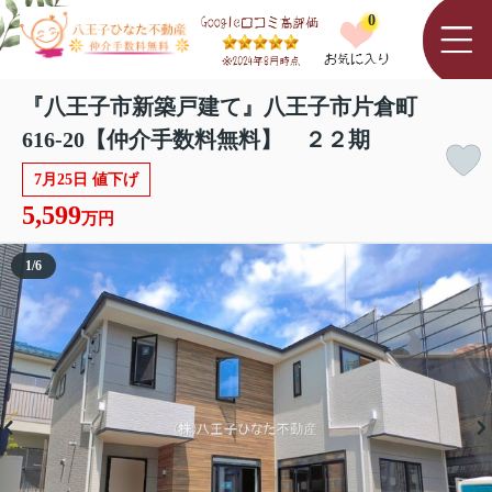
0
『八王子市新築戸建て』八王子市片倉町
616-20【仲介手数料無料】 ２２期
7月25日 値下げ
5,599
万円
1
/
6