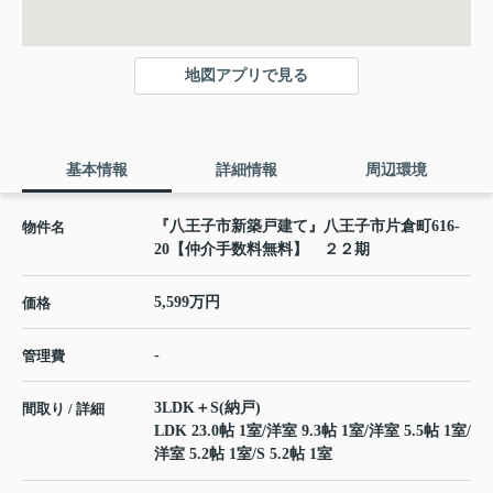
地図アプリで見る
基本情報
詳細情報
周辺環境
『八王子市新築戸建て』八王子市片倉町616-
物件名
20【仲介手数料無料】 ２２期
5,599万円
価格
-
管理費
3LDK＋S(納戸)
間取り / 詳細
LDK 23.0帖 1室
/
洋室 9.3帖 1室
/
洋室 5.5帖 1室
/
洋室 5.2帖 1室
/
S 5.2帖 1室