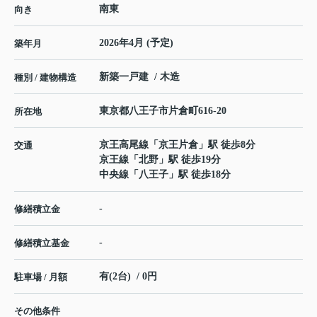
南東
向き
2026年4月 (予定)
築年月
新築一戸建 / 木造
種別 / 建物構造
東京都
八王子市
片倉町
616-20
所在地
京王高尾線
「
京王片倉
」駅 徒歩8分
交通
京王線
「
北野
」駅 徒歩19分
中央線
「
八王子
」駅 徒歩18分
-
修繕積立金
-
修繕積立基金
有(2台) / 0円
駐車場 / 月額
その他条件