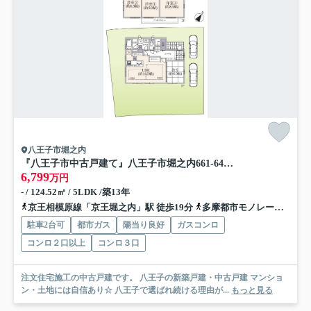
八王子市堀之内
『八王子市中古戸建て』八王子市堀之内661-64【仲介手数料無料】 八王子市堀之内
6,799
万円
- / 124.52㎡ / 5LDK /築13年
京王相模原線「京王堀之内」駅 徒歩19分
多摩都市モノレール「中央大学・明星大学」駅 徒歩20分
駐車2台可
都市ガス
陽当り良好
ガスコンロ
コンロ２口以上
コンロ３口
注文住宅施工の中古戸建です。 八王子の新築戸建・中古戸建 マンショ
ン・土地には自信あり☆ 八王子で選ばれ続ける理由が...
もっと見る