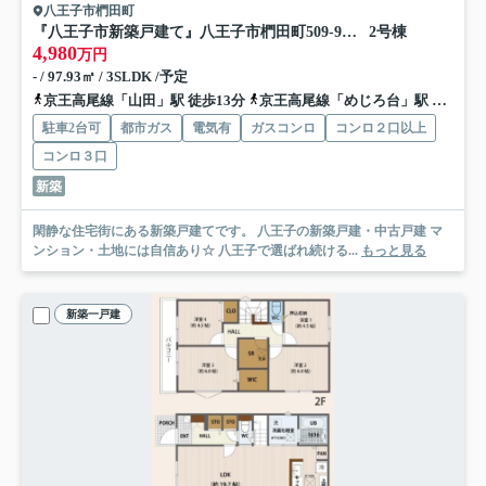
八王子市椚田町
『八王子市新築戸建て』八王子市椚田町509-9【仲介手数料無料】
2号棟
4,980
万円
- / 97.93㎡ / 3SLDK /予定
京王高尾線「山田」駅 徒歩13分
京王高尾線「めじろ台」駅 徒歩15分
駐車2台可
都市ガス
電気有
ガスコンロ
コンロ２口以上
コンロ３口
新築
閑静な住宅街にある新築戸建てです。 八王子の新築戸建・中古戸建 マ
ンション・土地には自信あり☆ 八王子で選ばれ続ける...
もっと見る
新築一戸建