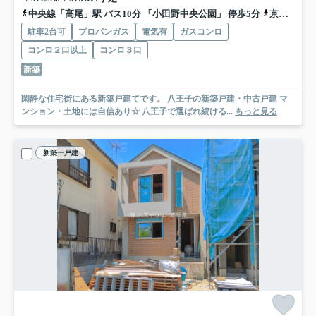
中央線「高尾」駅 バス10分 「小田野中央公園」 停歩5分
京王高尾線「高尾」駅 バス10分 「小田野中央公園」 停歩5分
駐車2台可
プロパンガス
電気有
ガスコンロ
コンロ２口以上
コンロ３口
新築
閑静な住宅街にある新築戸建てです。 八王子の新築戸建・中古戸建 マ
ンション・土地には自信あり☆ 八王子で選ばれ続ける...
もっと見る
新築一戸建