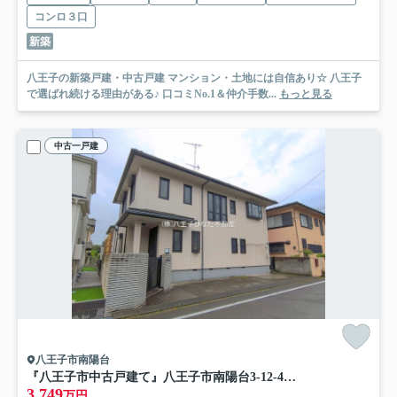
コンロ３口
新築
八王子の新築戸建・中古戸建 マンション・土地には自信あり☆ 八王子
で選ばれ続ける理由がある♪ 口コミNo.1＆仲介手数...
もっと見る
中古一戸建
八王子市南陽台
『八王子市中古戸建て』八王子市南陽台3-12-4【仲介手数料無料】 八王子市南陽台
3,749
万円