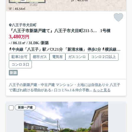
八王子市犬目町
『八王子市新築戸建て』八王子市犬目町211-5【仲介手数料無料】 ２５−１期
1号棟
3,480
万円
- / 86.11㎡ / 3LDK /新築
中央線「八王子」駅 バス21分 「新清水橋」 停歩2分
横浜線「八王子」駅 バス21分 「新清水橋」 停歩2分
駐車2台可
都市ガス
電気有
ガスコンロ
コンロ２口以上
コンロ３口
新築
八王子の新築戸建・中古戸建 マンション・土地には自信あり☆ 八王子
で選ばれ続ける理由がある♪ 口コミNo.1＆仲介手数...
もっと見る
新築一戸建