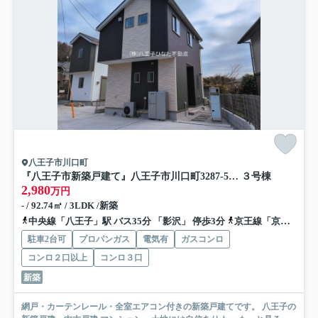
八王子市川口町
『八王子市新築戸建て』八王子市川口町3287-5【仲介手数料無料】 ２４−６期
３号棟
2,980
万円
- / 92.74㎡ / 3LDK /新築
中央線「八王子」駅 バス35分 「影沢」 停歩3分
京王線「京王八王子」駅 バス40分 「影沢」 停歩3分
駐車2台可
プロパンガス
電気有
ガスコンロ
コンロ２口以上
コンロ３口
新築
網戸・カーテンレール・全室エアコン付きの新築戸建てです。 八王子の