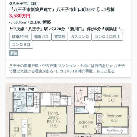
八王子市川口町
『八王子市新築戸建て』八王子市川口町3897【仲介手数料無料】 ２３－３期
1号棟
3,580
万円
- / 60.45㎡ / 2LDK /新築
中央線「八王子」駅 バス20分 「新川口」 停歩6分
横浜線「八王子」駅 バス20分 「新川口」 停歩6分
駐車2台可
都市ガス
電気有
ガスコンロ
コンロ２口以上
コンロ３口
新築
八王子の新築戸建・中古戸建 マンション・土地には自信あり☆ 八王子
で選ばれ続ける理由がある♪ 口コミNo.1＆仲介手数...
もっと見る
新築一戸建