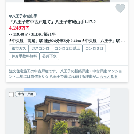
八王子市城山手
『八王子市中古戸建て』八王子市城山手1-17-2【仲介手数料無料】 八王子市城山手
4,249
万円
- / 119.48㎡ / 3LDK /築21年
中央線「高尾」駅 徒歩24分車6分 2.4km
中央線「八王子」駅 バス27分 「城山手入口」 停歩2分
都市ガス
ガスコンロ
コンロ２口以上
コンロ３口
仲介手数料無料
公共下水
注文住宅施工の中古戸建です。 八王子の新築戸建・中古戸建 マンショ
ン・土地には自信あり☆ 八王子で選ばれ続ける理由が...
もっと見る
中古一戸建