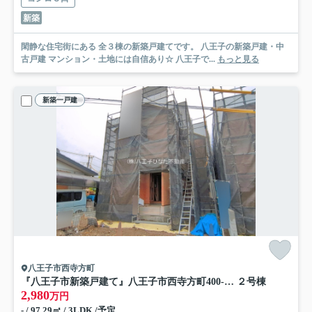
新築
閑静な住宅街にある 全３棟の新築戸建てです。 八王子の新築戸建・中
古戸建 マンション・土地には自信あり☆ 八王子で...
もっと見る
新築一戸建
八王子市西寺方町
『八王子市新築戸建て』八王子市西寺方町400-47【仲介手数料無料】 ２期
２号棟
2,980
万円
- / 97.29㎡ / 3LDK /予定