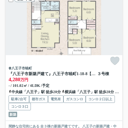
八王子市暁町
『八王子市新築戸建て』八王子市暁町1-18-8【仲介手数料無料】 ０１期
３号棟
4,280
万円
- / 101.02㎡ / 4LDK /予定
中央線「八王子」駅 徒歩28分
横浜線「八王子」駅 徒歩28分
京王線
駐車2台可
都市ガス
電気有
ガスコンロ
コンロ２口以上
コンロ３口
新築
閑静な住宅街にある 全３棟の新築戸建てです。 八王子の新築戸建・中