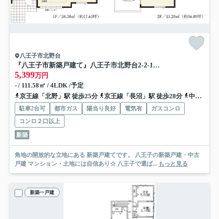
八王子市北野台
『八王子市新築戸建て』八王子市北野台2-2-1【仲介手数料無料】 ３４期
5,399
万円
- / 111.58㎡ / 4LDK /予定
京王線「北野」駅 徒歩25分
京王線「長沼」駅 徒歩28分
中央線「八王子」駅 バス21分 「白山神社」 停歩2分
駐車2台可
都市ガス
陽当り良好
電気有
ガスコンロ
コンロ２口以上
新築
角地の開放的な立地にある 新築戸建てです。 八王子の新築戸建・中古
戸建 マンション・土地には自信あり☆ 八王子で選ば...
もっと見る
新築一戸建