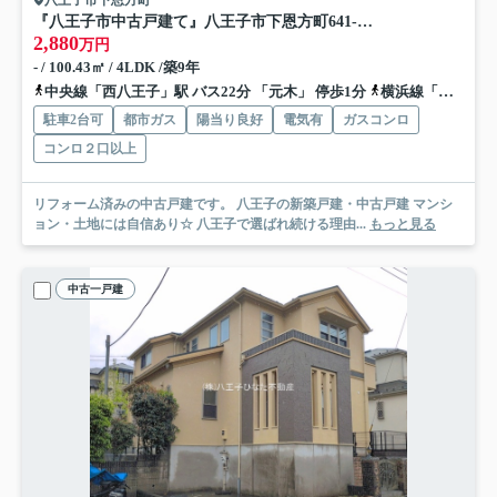
『八王子市中古戸建て』八王子市下恩方町641-7【仲介手数料無料】 八王子市下恩方町
2,880
万円
- / 100.43㎡ / 4LDK /築9年
中央線「西八王子」駅 バス22分 「元木」 停歩1分
横浜線「八王子」駅 バス28分 「陵北大橋」 停歩12分
駐車2台可
都市ガス
陽当り良好
電気有
ガスコンロ
コンロ２口以上
リフォーム済みの中古戸建です。 八王子の新築戸建・中古戸建 マンシ
ョン・土地には自信あり☆ 八王子で選ばれ続ける理由...
もっと見る
中古一戸建