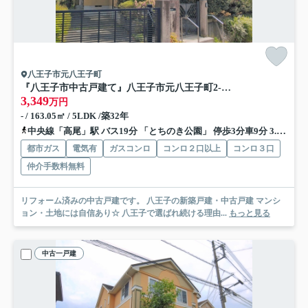
八王子市元八王子町
『八王子市中古戸建て』八王子市元八王子町2-3308-9【仲介手数料無料】 八王子市元八王子町
3,349
万円
- / 163.05㎡ / 5LDK /築32年
中央線「高尾」駅 バス19分 「とちのき公園」 停歩3分車9分 3.3km
都市ガス
電気有
ガスコンロ
コンロ２口以上
コンロ３口
仲介手数料無料
リフォーム済みの中古戸建です。 八王子の新築戸建・中古戸建 マンシ
ョン・土地には自信あり☆ 八王子で選ばれ続ける理由...
もっと見る
中古一戸建