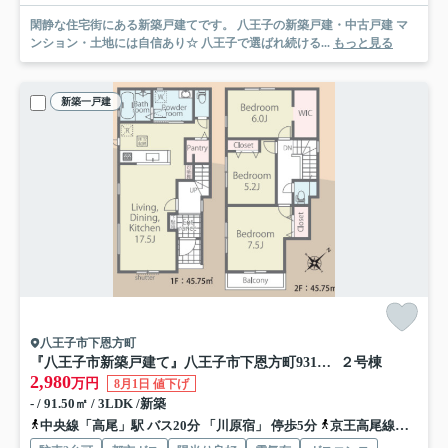
閑静な住宅街にある新築戸建てです。 八王子の新築戸建・中古戸建 マ
ンション・土地には自信あり☆ 八王子で選ばれ続ける...
もっと見る
新築一戸建
八王子市下恩方町
『八王子市新築戸建て』八王子市下恩方町931【仲介手数料無料】 ２４－１期
２号棟
2,980
万円
8月1日 値下げ
- / 91.50㎡ / 3LDK /新築
中央線「高尾」駅 バス20分 「川原宿」 停歩5分
京王高尾線「高尾」駅 バス30分 「河原宿」 停歩5分