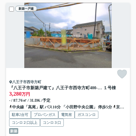
新築一戸建
八王子市西寺方町
『八王子市新築戸建て』八王子市西寺方町400-47【仲介手数料無料】 ２期
１号棟
3,280
万円
- / 87.76㎡ / 3LDK /予定
中央線「高尾」駅 バス10分 「小田野中央公園」 停歩5分
京王高尾線「高尾」駅 バス10分 「小田野中央公園」 停歩5分
駐車2台可
プロパンガス
電気有
ガスコンロ
コンロ２口以上
コンロ３口
新築