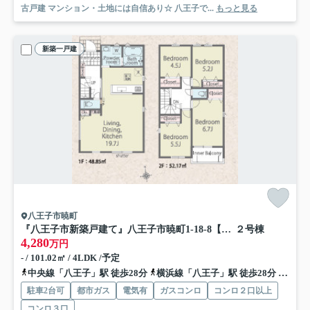
古戸建 マンション・土地には自信あり☆ 八王子で...
もっと見る
新築一戸建
八王子市暁町
『八王子市新築戸建て』八王子市暁町1-18-8【仲介手数料無料】 ０１期
２号棟
4,280
万円
- / 101.02㎡ / 4LDK /予定
中央線「八王子」駅 徒歩28分
横浜線「八王子」駅 徒歩28分
京王線
駐車2台可
都市ガス
電気有
ガスコンロ
コンロ２口以上
コンロ３口