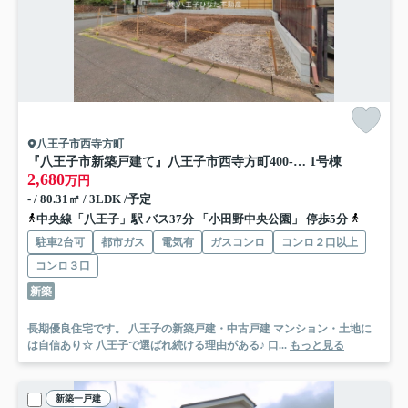
八王子市西寺方町
『八王子市新築戸建て』八王子市西寺方町400-37【仲介手数料無料】 １期
1号棟
2,680
万円
- / 80.31㎡ / 3LDK /予定
中央線「八王子」駅 バス37分 「小田野中央公園」 停歩5分
横浜線「
駐車2台可
都市ガス
電気有
ガスコンロ
コンロ２口以上
コンロ３口
新築
長期優良住宅です。 八王子の新築戸建・中古戸建 マンション・土地に
は自信あり☆ 八王子で選ばれ続ける理由がある♪ 口...
もっと見る
新築一戸建