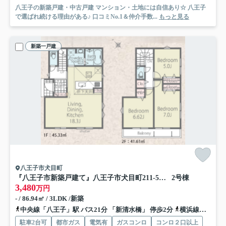
八王子の新築戸建・中古戸建 マンション・土地には自信あり☆ 八王子
で選ばれ続ける理由がある♪ 口コミNo.1＆仲介手数...
もっと見る
新築一戸建
八王子市犬目町
『八王子市新築戸建て』八王子市犬目町211-5【仲介手数料無料】 ２５−１期
2号棟
3,480
万円
- / 86.94㎡ / 3LDK /新築
中央線「八王子」駅 バス21分 「新清水橋」 停歩2分
横浜線「八王子」駅 バス21分 「新清水橋」 停歩2分
駐車2台可
都市ガス
電気有
ガスコンロ
コンロ２口以上