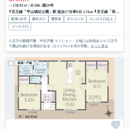
- / 138.81㎡ / 4LDK /築29年
京王線「平山城址公園」駅 徒歩27分車6分 2.1km
京王線「長沼」駅 徒歩26分
駐車2台可
都市ガス
電気有
ガスコンロ
コンロ２口以上
コンロ３口
八王子の新築戸建・中古戸建 マンション・土地には自信あり☆ 八王子
で選ばれ続ける理由がある♪ 口コミNo.1＆仲介手数...
もっと見る
新築一戸建