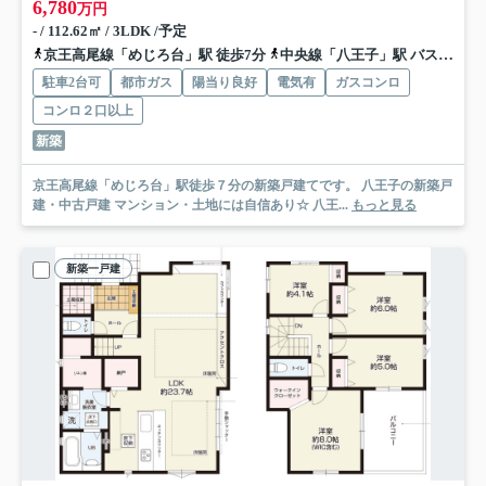
6,780
万円
- / 112.62㎡ / 3LDK /予定
京王高尾線「めじろ台」駅 徒歩7分
中央線「八王子」駅 バス24分 「三田」 停歩6分
駐車2台可
都市ガス
陽当り良好
電気有
ガスコンロ
コンロ２口以上
新築
京王高尾線「めじろ台」駅徒歩７分の新築戸建てです。 八王子の新築戸
建・中古戸建 マンション・土地には自信あり☆ 八王...
もっと見る
新築一戸建