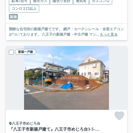
駐車2台可
都市ガス
陽当り良好
電気有
ガスコンロ
コンロ２口以上
新築
閑静な住宅街の新築戸建てです。 網戸・カーテンレール・全室エアコン
がついております。 八王子の新築戸建・中古戸建 マン...
もっと見る
新築一戸建
八王子市めじろ台
『八王子市新築戸建て』八王子市めじろ台3-5-1【仲介手数料無料】