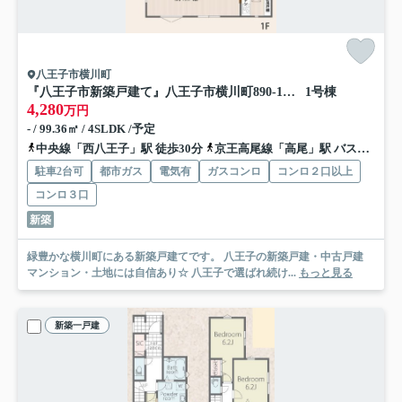
八王子市横川町
『八王子市新築戸建て』八王子市横川町890-1【仲介手数料無料】
1号棟
4,280
万円
- / 99.36㎡ / 4SLDK /予定
中央線「西八王子」駅 徒歩30分
京王高尾線「高尾」駅 バス31分 「横川下原公園入口」 停歩1分
駐車2台可
都市ガス
電気有
ガスコンロ
コンロ２口以上
コンロ３口
新築
緑豊かな横川町にある新築戸建てです。 八王子の新築戸建・中古戸建
マンション・土地には自信あり☆ 八王子で選ばれ続け...
もっと見る
新築一戸建