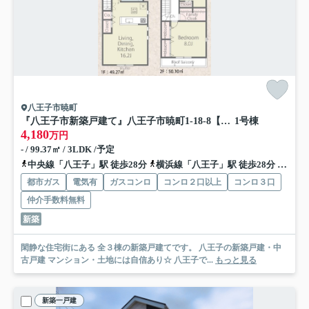
八王子市暁町
『八王子市新築戸建て』八王子市暁町1-18-8【仲介手数料無料】 ０１期
1号棟
4,180
万円
- / 99.37㎡ / 3LDK /予定
中央線「八王子」駅 徒歩28分
横浜線「八王子」駅 徒歩28分
京王線
都市ガス
電気有
ガスコンロ
コンロ２口以上
コンロ３口
仲介手数料無料
新築
閑静な住宅街にある 全３棟の新築戸建てです。 八王子の新築戸建・中
古戸建 マンション・土地には自信あり☆ 八王子で...
もっと見る
新築一戸建