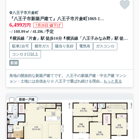
八王子市片倉町
『八王子市新築戸建て』八王子市片倉町1069-131【仲介手数料無料】 ２５期
6,499
万円
7月26日 値下げ
- / 108.99㎡ / 4LDK /予定
横浜線「片倉」駅 徒歩10分
横浜線「八王子みなみ野」駅 徒歩20分
駐車2台可
都市ガス
陽当り良好
電気有
ガスコンロ
コンロ２口以上
新築
角地の開放的な新築戸建てです。 八王子の新築戸建・中古戸建 マンシ
ョン・土地には自信あり☆ 八王子で選ばれ続ける理由...
もっと見る
新築一戸建