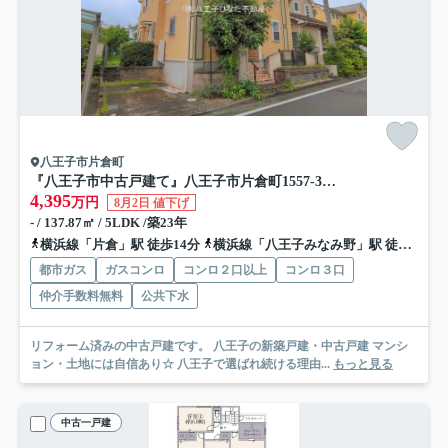
八王子市片倉町
『八王子市中古戸建て』八王子市片倉町1557-34【仲介手数料無料】 八王子市片倉町
4,395
万円
8月2日 値下げ
- / 137.87㎡ / 5LDK /築23年
横浜線「片倉」駅 徒歩14分
横浜線「八王子みなみ野」駅 徒歩17分
都市ガス
ガスコンロ
コンロ２口以上
コンロ３口
仲介手数料無料
公共下水
リフォーム済みの中古戸建です。 八王子の新築戸建・中古戸建 マンシ
ョン・土地には自信あり☆ 八王子で選ばれ続ける理由...
もっと見る
中古一戸建