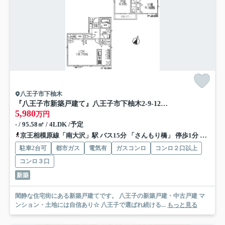
八王子市下柚木
『八王子市新築戸建て』八王子市下柚木2-9-12【仲介手数料無料】 １期
5,980
万円
- / 95.58㎡ / 4LDK /予定
京王相模原線「南大沢」駅 バス15分 「さんもり橋」 停歩1分
京王相
駐車2台可
都市ガス
電気有
ガスコンロ
コンロ２口以上
コンロ３口
新築
閑静な住宅街にある新築戸建てです。 八王子の新築戸建・中古戸建 マ
ンション・土地には自信あり☆ 八王子で選ばれ続ける...
もっと見る