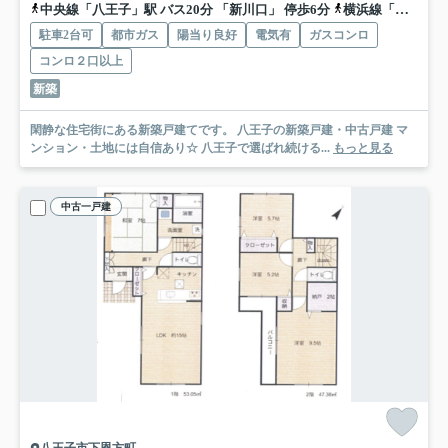
中央線「八王子」駅 バス20分 「新川口」 停歩6分
横浜線「八王子」駅 バス20分 「新川口」 停歩6分
駐車2台可
都市ガス
陽当り良好
電気有
ガスコンロ
コンロ２口以上
新築
閑静な住宅街にある新築戸建てです。 八王子の新築戸建・中古戸建 マ
ンション・土地には自信あり☆ 八王子で選ばれ続ける...
もっと見る
中古一戸建
八王子市下恩方町