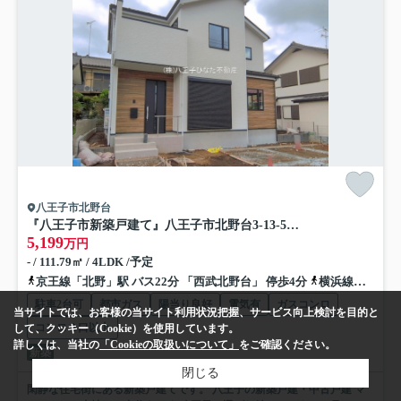
八王子市北野台
『八王子市新築戸建て』八王子市北野台3-13-5【仲介手数料無料】 ３３期
5,199
万円
- / 111.79㎡ / 4LDK /予定
京王線「北野」駅 バス22分 「西武北野台」 停歩4分
横浜線「八王子みなみ野」駅 徒歩33分
駐車2台可
都市ガス
陽当り良好
電気有
ガスコンロ
当サイトでは、お客様の当サイト利用状況把握、サービス向上検討を目的と
コンロ２口以上
して、クッキー（Cookie）を使用しています。
詳しくは、当社の
「Cookieの取扱いについて」
をご確認ください。
新築
閉じる
閑静な住宅街にある新築戸建てです。 八王子の新築戸建・中古戸建 マ