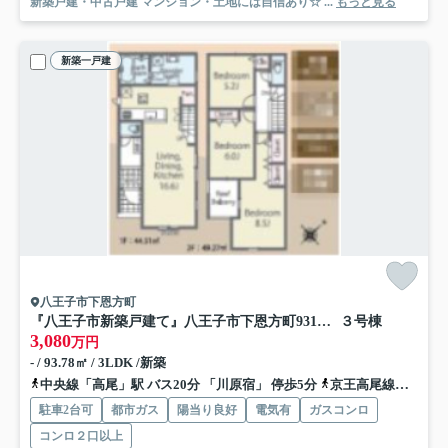
新築戸建・中古戸建 マンション・土地には自信あり☆ ...
もっと見る
新築一戸建
八王子市下恩方町
『八王子市新築戸建て』八王子市下恩方町931【仲介手数料無料】 ２４－１期
３号棟
3,080
万円
- / 93.78㎡ / 3LDK /新築
中央線「高尾」駅 バス20分 「川原宿」 停歩5分
京王高尾線「高尾」駅 バス30分 「河原宿」 停歩5分
駐車2台可
都市ガス
陽当り良好
電気有
ガスコンロ
コンロ２口以上