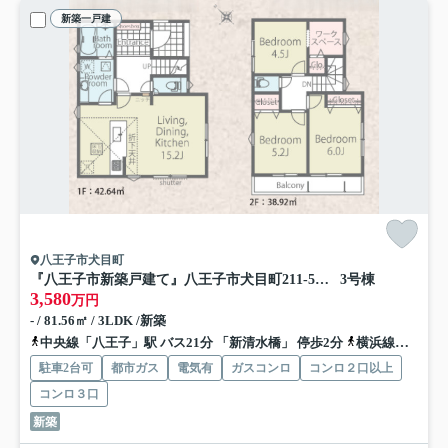
新築一戸建
八王子市犬目町
『八王子市新築戸建て』八王子市犬目町211-5【仲介手数料無料】 ２５−１期
3号棟
3,580
万円
- / 81.56㎡ / 3LDK /新築
中央線「八王子」駅 バス21分 「新清水橋」 停歩2分
横浜線「八王子」駅 バス21分 「新清水橋」 停歩2分
駐車2台可
都市ガス
電気有
ガスコンロ
コンロ２口以上
コンロ３口
新築