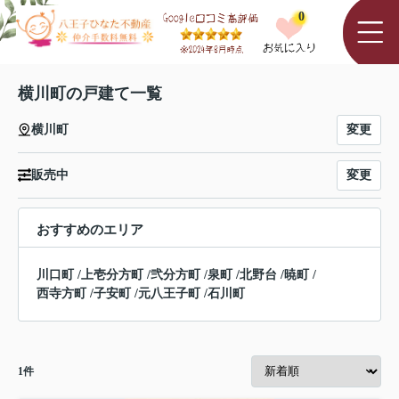
0
横川町の戸建て一覧
変更
横川町
変更
販売中
おすすめのエリア
川口町
/
上壱分方町
/
弐分方町
/
泉町
/
北野台
/
暁町
/
西寺方町
/
子安町
/
元八王子町
/
石川町
1
件