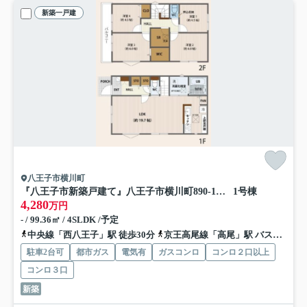
新築一戸建
八王子市横川町
『八王子市新築戸建て』八王子市横川町890-1【仲介手数料無料】
1号棟
4,280
万円
- / 99.36㎡ / 4SLDK /予定
中央線「西八王子」駅 徒歩30分
京王高尾線「高尾」駅 バス31分 「横川下原公園入口」 停歩1分
駐車2台可
都市ガス
電気有
ガスコンロ
コンロ２口以上
コンロ３口
新築