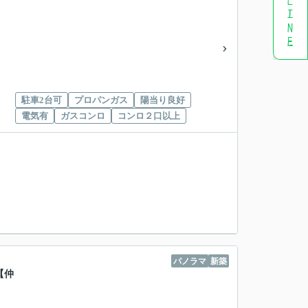
駐車2台可
プロパンガス
陽当り良好
電気有
ガスコンロ
コンロ２口以上
パノラマ
新築
【仲