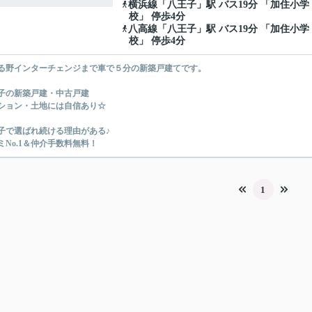
横浜線
「
八王子
」駅 バス19分 「加住小学
校」 停歩4分
八高線
「
八王子
」駅 バス19分 「加住小学
校」 停歩4分
る野インターチェンジまで車で５分の新築戸建てです。
子の新築戸建・中古戸建
ション・土地には自信あり☆
子で選ばれ続ける理由がある♪
ミNo.1＆仲介手数料無料！
1