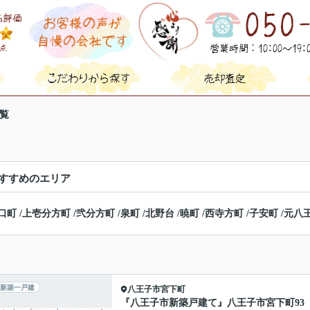
覧
すすめのエリア
口町
/
上壱分方町
/
弐分方町
/
泉町
/
北野台
/
暁町
/
西寺方町
/
子安町
/
元八
新築一戸建
八王子市
宮下町
『八王子市新築戸建て』八王子市宮下町93