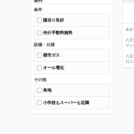
条件
条件
陽当り良好
あき
仲介手数料無料
八王
設備・仕様
マン
都市ガス
八王
口コ
オール電化
その他
角地
小学校もスーパーも近隣