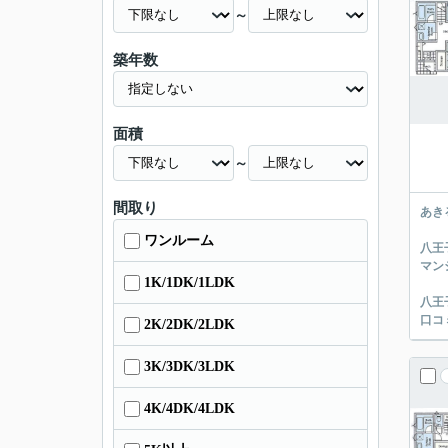
～
築年数
面積
～
間取り
あき
ワンルーム
八王
マン
1K/1DK/1LDK
八王
口コ
2K/2DK/2LDK
3K/3DK/3LDK
4K/4DK/4LDK