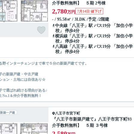
介手数料無料】 ５期 2号棟
2,780
7月14日 値下げ
万円
- / 95.58㎡ / 3LDK /予定 /2階建
中央線
「
八王子
」駅 バス19分 「加住小学
校」 停歩4分
横浜線
「
八王子
」駅 バス19分 「加住小学
校」 停歩4分
八高線
「
八王子
」駅 バス19分 「加住小学
校」 停歩4分
る野インターチェンジまで車で５分の新築戸建てです。
子の新築戸建・中古戸建
ション・土地には自信あり☆
子で選ばれ続ける理由がある♪
ミNo.1＆仲介手数料無料！
新築一戸建
八王子市
宮下町
『八王子市新築戸建て』八王子市宮下町93
介手数料無料】 ５期 ３号棟
2,580