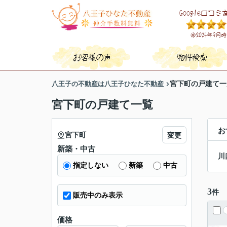
八王子の不動産は八王子ひなた不動産
宮下町の戸建て一
宮下町の戸建て一覧
お
宮下町
変更
新築・中古
川
指定しない
新築
中古
3
件
販売中のみ表示
価格