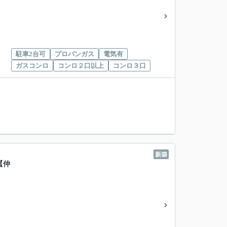
駐車2台可
プロパンガス
電気有
ガスコンロ
コンロ２口以上
コンロ３口
新築
【仲