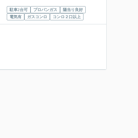
駐車2台可
プロパンガス
陽当り良好
電気有
ガスコンロ
コンロ２口以上