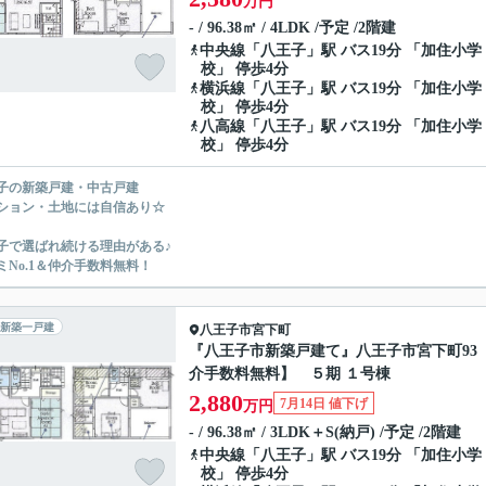
万円
- / 96.38㎡ / 4LDK /予定 /2階建
中央線
「
八王子
」駅 バス19分 「加住小学
校」 停歩4分
横浜線
「
八王子
」駅 バス19分 「加住小学
校」 停歩4分
八高線
「
八王子
」駅 バス19分 「加住小学
校」 停歩4分
子の新築戸建・中古戸建
ション・土地には自信あり☆
子で選ばれ続ける理由がある♪
ミNo.1＆仲介手数料無料！
新築一戸建
八王子市
宮下町
『八王子市新築戸建て』八王子市宮下町93
介手数料無料】 ５期 １号棟
2,880
7月14日 値下げ
万円
- / 96.38㎡ / 3LDK＋S(納戸) /予定 /2階建
中央線
「
八王子
」駅 バス19分 「加住小学
校」 停歩4分