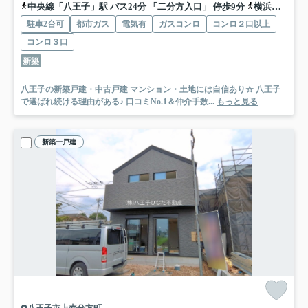
中央線「八王子」駅 バス24分 「二分方入口」 停歩9分
横浜線「八王子」駅 バス24分 「二分方入口」 停歩9分
駐車2台可
都市ガス
電気有
ガスコンロ
コンロ２口以上
コンロ３口
新築
八王子の新築戸建・中古戸建 マンション・土地には自信あり☆ 八王子
で選ばれ続ける理由がある♪ 口コミNo.1＆仲介手数...
もっと見る
新築一戸建