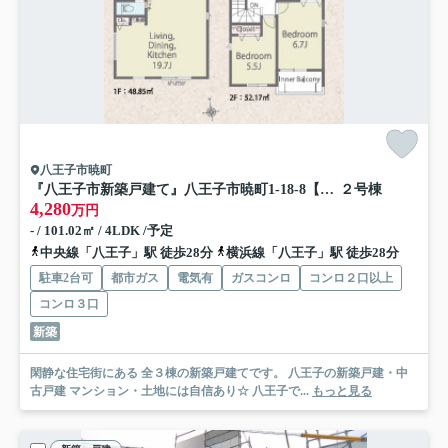
八王子市暁町
『八王子市新築戸建て』八王子市暁町1-18-8【仲介手数料無料】 ０１期
２号棟
4,280
万円
- / 101.02㎡ / 4LDK /予定
中央線「八王子」駅 徒歩28分
横浜線「八王子」駅 徒歩28分
駐車2台可
都市ガス
電気有
ガスコンロ
コンロ２口以上
コンロ３口
新築
閑静な住宅街にある 全３棟の新築戸建てです。 八王子の新築戸建・中
古戸建 マンション・土地には自信あり☆ 八王子で...
もっと見る