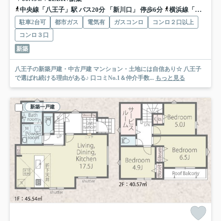
中央線「八王子」駅 バス20分 「新川口」 停歩6分
横浜線「八王子」駅 バス20分 「新川口」 停歩6分
駐車2台可
都市ガス
電気有
ガスコンロ
コンロ２口以上
コンロ３口
新築
八王子の新築戸建・中古戸建 マンション・土地には自信あり☆ 八王子
で選ばれ続ける理由がある♪ 口コミNo.1＆仲介手数...
もっと見る
新築一戸建