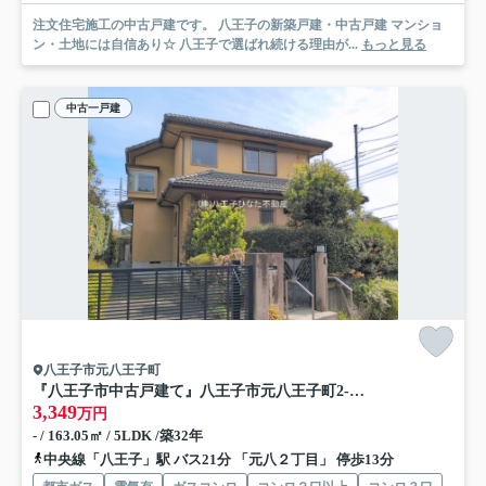
注文住宅施工の中古戸建です。 八王子の新築戸建・中古戸建 マンショ
ン・土地には自信あり☆ 八王子で選ばれ続ける理由が...
もっと見る
中古一戸建
八王子市元八王子町
『八王子市中古戸建て』八王子市元八王子町2-3308-9【仲介手数料無料】 八王子市元八王子町
3,349
万円
- / 163.05㎡ / 5LDK /築32年
中央線「八王子」駅 バス21分 「元八２丁目」 停歩13分