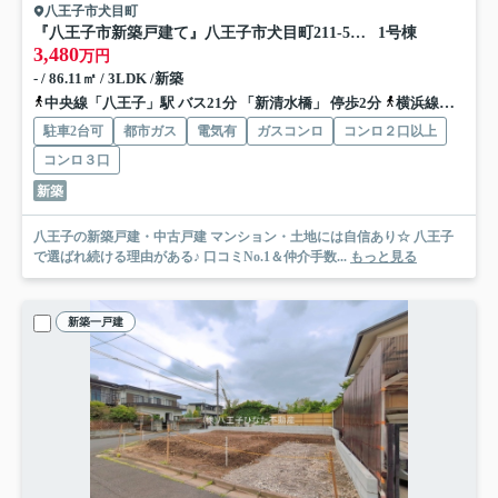
八王子市犬目町
『八王子市新築戸建て』八王子市犬目町211-5【仲介手数料無料】 ２５−１期
1号棟
3,480
万円
- / 86.11㎡ / 3LDK /新築
中央線「八王子」駅 バス21分 「新清水橋」 停歩2分
横浜線「八王子」駅 バス21分 「新清水橋」 停歩2分
駐車2台可
都市ガス
電気有
ガスコンロ
コンロ２口以上
コンロ３口
新築
八王子の新築戸建・中古戸建 マンション・土地には自信あり☆ 八王子
で選ばれ続ける理由がある♪ 口コミNo.1＆仲介手数...
もっと見る
新築一戸建