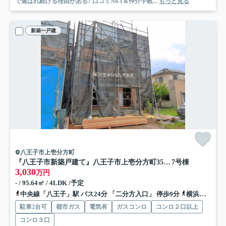
で選ばれ続ける理由がある♪ 口コミNo.1＆仲介手数...
もっと見る
新築一戸建
八王子市上壱分方町
『八王子市新築戸建て』八王子市上壱分方町359-5【仲介手数料無料】 ２４－２期
7号棟
3,030
万円
- / 95.64㎡ / 4LDK /予定
中央線「八王子」駅 バス24分 「二分方入口」 停歩9分
横浜線「八王子」駅 バス24分 「二分方入口」 停歩9分
駐車2台可
都市ガス
電気有
ガスコンロ
コンロ２口以上
コンロ３口