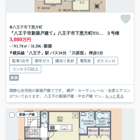
八王子市下恩方町
『八王子市新築戸建て』八王子市下恩方町931【仲介手数料無料】 ２４－１期
３号棟
3,080
万円
- / 93.78㎡ / 3LDK /新築
横浜線「八王子」駅 バス30分 「川原宿」 停歩5分
駐車2台可
都市ガス
陽当り良好
電気有
ガスコンロ
コンロ２口以上
新築
閑静な住宅街の新築戸建てです。 網戸・カーテンレール・全室エアコン
がついております。 八王子の新築戸建・中古戸建 マン...
もっと見る
新築一戸建