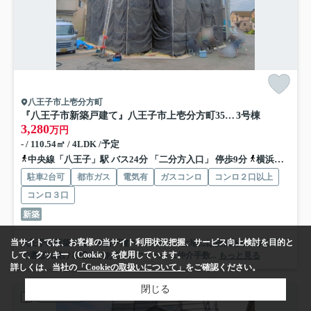
八王子市上壱分方町
『八王子市新築戸建て』八王子市上壱分方町359-5【仲介手数料無料】 ２４－２期
3号棟
3,280
万円
- / 110.54㎡ / 4LDK /予定
中央線「八王子」駅 バス24分 「二分方入口」 停歩9分
横浜線「八王子」駅 バス24分 「二分方入口」 停歩9分
駐車2台可
都市ガス
電気有
ガスコンロ
コンロ２口以上
コンロ３口
新築
当サイトでは、お客様の当サイト利用状況把握、サービス向上検討を目的と
八王子の新築戸建・中古戸建 マンション・土地には自信あり☆ 八王子
して、クッキー（Cookie）を使用しています。
で選ばれ続ける理由がある♪ 口コミNo.1＆仲介手数...
もっと見る
詳しくは、当社の
「Cookieの取扱いについて」
をご確認ください。
閉じる
新築一戸建