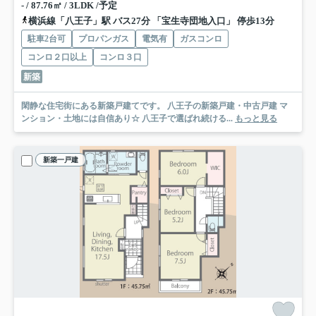
- / 87.76㎡ / 3LDK /予定
横浜線「八王子」駅 バス27分 「宝生寺団地入口」 停歩13分
駐車2台可
プロパンガス
電気有
ガスコンロ
コンロ２口以上
コンロ３口
新築
閑静な住宅街にある新築戸建てです。 八王子の新築戸建・中古戸建 マ
ンション・土地には自信あり☆ 八王子で選ばれ続ける...
もっと見る
新築一戸建