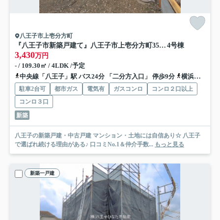
八王子市上壱分方町
『八王子市新築戸建て』八王子市上壱分方町359-5【仲介手数料無料】 ２４－２期
4号棟
3,430
万円
- / 109.30㎡ / 4LDK /予定
中央線「八王子」駅 バス24分 「二分方入口」 停歩9分
横浜線「八王子」駅 バス24分 「二分方入口」 停歩9分
駐車2台可
都市ガス
電気有
ガスコンロ
コンロ２口以上
コンロ３口
新築
八王子の新築戸建・中古戸建 マンション・土地には自信あり☆ 八王子
で選ばれ続ける理由がある♪ 口コミNo.1＆仲介手数...
もっと見る
新築一戸建