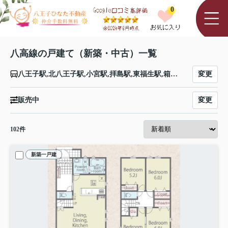
0
八高線の戸建て（新築・中古）一覧
変更
八王子駅,北八王子駅,小宮駅,拝島駅,東福生駅,箱根ケ崎駅,金子駅,東飯能駅,高麗川駅,毛呂駅,越生駅,明覚駅,小川町駅,竹沢駅,折原駅,寄居駅,用土駅,松久駅,児玉駅,丹荘駅,群馬藤岡駅,北藤岡駅,倉賀野駅,高崎駅
変更
販売中
102
件
新築一戸建