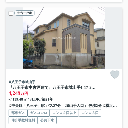
中古一戸建
八王子市城山手
『八王子市中古戸建て』八王子市城山手1-17-2【仲介手数料無料】 八王子市城山手
4,249
万円
- / 119.48㎡ / 3LDK /築21年
中央線「八王子」駅 バス27分 「城山手入口」 停歩2分
横浜線「八王子」駅 バス27分 「城山手入口」 停歩2分
都市ガス
ガスコンロ
コンロ２口以上
コンロ３口
仲介手数料無料
公共下水