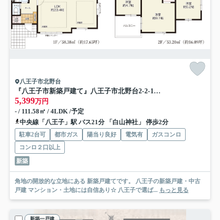
八王子市北野台
『八王子市新築戸建て』八王子市北野台2-2-1【仲介手数料無料】 ３４期
5,399
万円
- / 111.58㎡ / 4LDK /予定
中央線「八王子」駅 バス21分 「白山神社」 停歩2分
駐車2台可
都市ガス
陽当り良好
電気有
ガスコンロ
コンロ２口以上
新築
角地の開放的な立地にある 新築戸建てです。 八王子の新築戸建・中古
戸建 マンション・土地には自信あり☆ 八王子で選ば...
もっと見る
新築一戸建