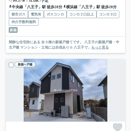
- / 99.37㎡ / 3LDK /予定
中央線「八王子」駅 徒歩28分
横浜線「八王子」駅 徒歩28分
都市ガス
電気有
ガスコンロ
コンロ２口以上
コンロ３口
仲介手数料無料
新築
閑静な住宅街にある 全３棟の新築戸建てです。 八王子の新築戸建・中
古戸建 マンション・土地には自信あり☆ 八王子で...
もっと見る
新築一戸建