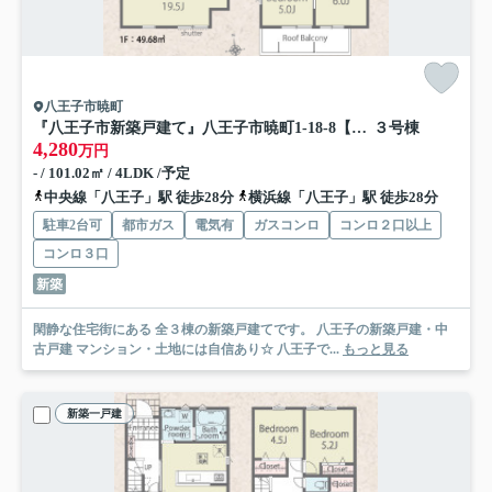
八王子市暁町
『八王子市新築戸建て』八王子市暁町1-18-8【仲介手数料無料】 ０１期
３号棟
4,280
万円
- / 101.02㎡ / 4LDK /予定
中央線「八王子」駅 徒歩28分
横浜線「八王子」駅 徒歩28分
駐車2台可
都市ガス
電気有
ガスコンロ
コンロ２口以上
コンロ３口
新築
閑静な住宅街にある 全３棟の新築戸建てです。 八王子の新築戸建・中
古戸建 マンション・土地には自信あり☆ 八王子で...
もっと見る
新築一戸建