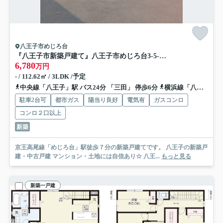
八王子市めじろ台
『八王子市新築戸建て』八王子市めじろ台3-5-1【仲介手数料無料】
6,780
万円
- / 112.62㎡ / 3LDK /予定
中央線「八王子」駅 バス24分 「三田」 停歩6分
横浜線「八王子」駅 バス24分 「三田」 停歩6分
駐車2台可
都市ガス
陽当り良好
電気有
ガスコンロ
コンロ２口以上
新築
京王高尾線「めじろ台」駅徒歩７分の新築戸建てです。 八王子の新築戸
建・中古戸建 マンション・土地には自信あり☆ 八王...
もっと見る
新築一戸建