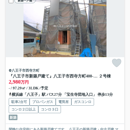
新築一戸建
八王子市西寺方町
『八王子市新築戸建て』八王子市西寺方町400-47【仲介手数料無料】 ２期
２号棟
2,980
万円
- / 97.29㎡ / 3LDK /予定
横浜線「八王子」駅 バス27分 「宝生寺団地入口」 停歩13分
駐車2台可
プロパンガス
電気有
ガスコンロ
コンロ２口以上
コンロ３口
新築
閑静な住宅街にある新築戸建てです。 八王子の新築戸建・中古戸建 マ