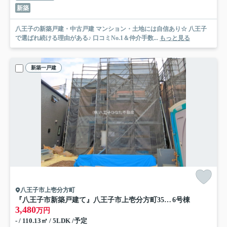
新築
八王子の新築戸建・中古戸建 マンション・土地には自信あり☆ 八王子
で選ばれ続ける理由がある♪ 口コミNo.1＆仲介手数...
もっと見る
新築一戸建
八王子市上壱分方町
『八王子市新築戸建て』八王子市上壱分方町359-5【仲介手数料無料】 ２４－２期
6号棟
3,480
万円
- / 110.13㎡ / 5LDK /予定