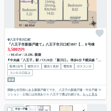
八王子市川口町
『八王子市新築戸建て』八王子市川口町3897【仲介手数料無料】 ２３－３期
９号棟
3,580
万円
- / 60.45㎡ / 2LDK /新築
中央線「八王子」駅 バス20分 「新川口」 停歩6分
横浜線「八王子」駅 バス20分 「新川口」 停歩6分
駐車2台可
都市ガス
陽当り良好
電気有
ガスコンロ
コンロ２口以上
新築
閑静な住宅街にある新築戸建てです。 八王子の新築戸建・中古戸建 マ
ンション・土地には自信あり☆ 八王子で選ばれ続ける...
もっと見る
中古一戸建