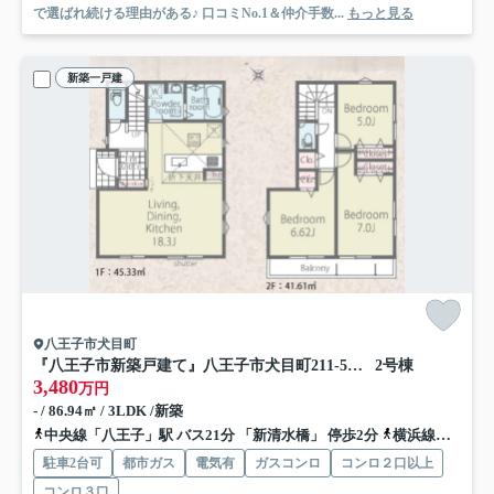
で選ばれ続ける理由がある♪ 口コミNo.1＆仲介手数...
もっと見る
新築一戸建
八王子市犬目町
『八王子市新築戸建て』八王子市犬目町211-5【仲介手数料無料】 ２５−１期
2号棟
3,480
万円
- / 86.94㎡ / 3LDK /新築
中央線「八王子」駅 バス21分 「新清水橋」 停歩2分
横浜線「八王子」駅 バス21分 「新清水橋」 停歩2分
駐車2台可
都市ガス
電気有
ガスコンロ
コンロ２口以上
コンロ３口