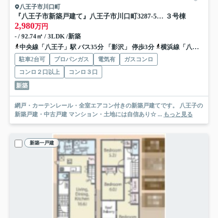
八王子市川口町
『八王子市新築戸建て』八王子市川口町3287-5【仲介手数料無料】 ２４−６期
３号棟
2,980
万円
- / 92.74㎡ / 3LDK /新築
中央線「八王子」駅 バス35分 「影沢」 停歩3分
横浜線「八王子」駅 バス35分 「影沢」 停歩3分
駐車2台可
プロパンガス
電気有
ガスコンロ
コンロ２口以上
コンロ３口
新築
網戸・カーテンレール・全室エアコン付きの新築戸建てです。 八王子の
新築戸建・中古戸建 マンション・土地には自信あり☆ ...
もっと見る
新築一戸建