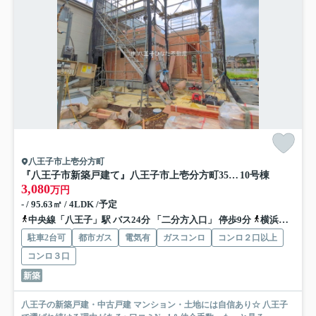
八王子市上壱分方町
『八王子市新築戸建て』八王子市上壱分方町359-5【仲介手数料無料】 ２４－２期
10号棟
3,080
万円
- / 95.63㎡ / 4LDK /予定
中央線「八王子」駅 バス24分 「二分方入口」 停歩9分
横浜線「八王子」駅 バス24分 「二分方入口」 停歩9分
駐車2台可
都市ガス
電気有
ガスコンロ
コンロ２口以上
コンロ３口
新築
八王子の新築戸建・中古戸建 マンション・土地には自信あり☆ 八王子