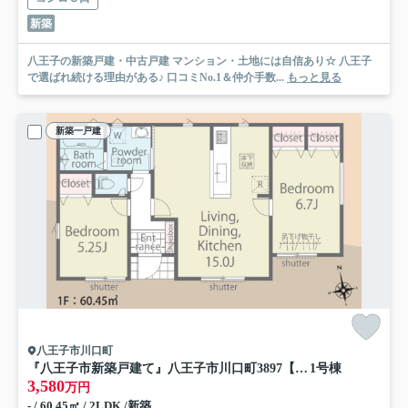
新築
八王子の新築戸建・中古戸建 マンション・土地には自信あり☆ 八王子
で選ばれ続ける理由がある♪ 口コミNo.1＆仲介手数...
もっと見る
新築一戸建
八王子市川口町
『八王子市新築戸建て』八王子市川口町3897【仲介手数料無料】 ２３－３期
1号棟
3,580
万円
- / 60.45㎡ / 2LDK /新築