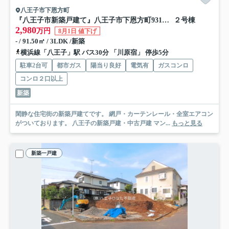
八王子市下恩方町
『八王子市新築戸建て』八王子市下恩方町931【仲介手数料無料】 ２４－１期
２号棟
2,980
万円
8月1日 値下げ
- / 91.50㎡ / 3LDK /新築
横浜線「八王子」駅 バス30分 「川原宿」 停歩5分
駐車2台可
都市ガス
陽当り良好
電気有
ガスコンロ
コンロ２口以上
新築
閑静な住宅街の新築戸建てです。 網戸・カーテンレール・全室エアコン
がついております。 八王子の新築戸建・中古戸建 マン...
もっと見る
新築一戸建