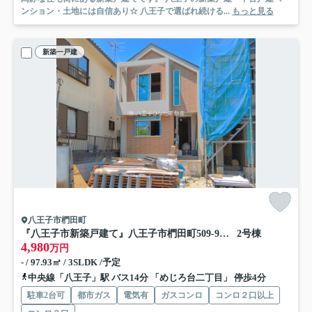
ンション・土地には自信あり☆ 八王子で選ばれ続ける...
もっと見る
新築一戸建
八王子市椚田町
『八王子市新築戸建て』八王子市椚田町509-9【仲介手数料無料】
2号棟
4,980
万円
- / 97.93㎡ / 3SLDK /予定
中央線「八王子」駅 バス14分 「めじろ台二丁目」 停歩4分
駐車2台可
都市ガス
電気有
ガスコンロ
コンロ２口以上