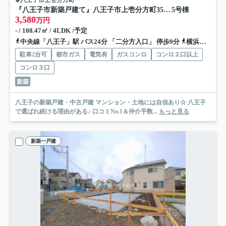
八王子市上壱分方町
『八王子市新築戸建て』八王子市上壱分方町359-5【仲介手数料無料】 ２４－２期
5号棟
3,580
万円
- / 108.47㎡ / 4LDK /予定
中央線「八王子」駅 バス24分 「二分方入口」 停歩9分
横浜線「八王子」駅 バス24分 「二分方入口」 停歩9分
駐車2台可
都市ガス
電気有
ガスコンロ
コンロ２口以上
コンロ３口
新築
八王子の新築戸建・中古戸建 マンション・土地には自信あり☆ 八王子
で選ばれ続ける理由がある♪ 口コミNo.1＆仲介手数...
もっと見る
新築一戸建