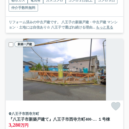
都市ガス
電気有
ガスコンロ
コンロ２口以上
コンロ３口
仲介手数料無料
リフォーム済みの中古戸建です。 八王子の新築戸建・中古戸建 マンシ
ョン・土地には自信あり☆ 八王子で選ばれ続ける理由...
もっと見る
新築一戸建
八王子市西寺方町
『八王子市新築戸建て』八王子市西寺方町400-47【仲介手数料無料】 ２期
１号棟
3,280
万円