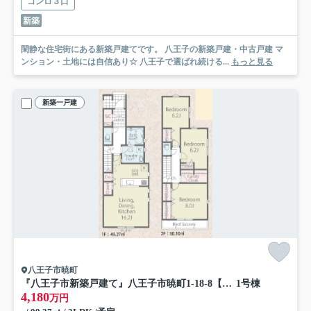
コンロ３口
新築
閑静な住宅街にある新築戸建てです。 八王子の新築戸建・中古戸建 マ
ンション・土地には自信あり☆ 八王子で選ばれ続ける...
もっと見る
新築一戸建
八王子市暁町
『八王子市新築戸建て』八王子市暁町1-18-8【仲介手数料無料】 ０１期
1号棟
4,180
万円