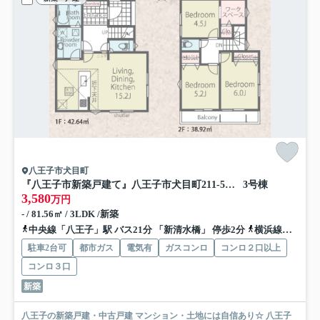
八王子市犬目町
『八王子市新築戸建て』八王子市犬目町211-5【仲介手数料無料】 ２５−１期
3号棟
3,580
万円
- / 81.56㎡ / 3LDK /新築
中央線「八王子」駅 バス21分 「新清水橋」 停歩2分
横浜線「八王子」駅 バス21分 「新清水橋」 停歩2分
駐車2台可
都市ガス
電気有
ガスコンロ
コンロ２口以上
コンロ３口
新築
八王子の新築戸建・中古戸建 マンション・土地には自信あり☆ 八王子