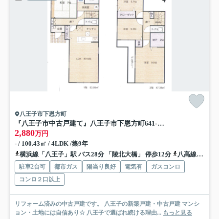
八王子市下恩方町
『八王子市中古戸建て』八王子市下恩方町641-7【仲介手数料無料】 八王子市下恩方町
2,880
万円
- / 100.43㎡ / 4LDK /築9年
横浜線「八王子」駅 バス28分 「陵北大橋」 停歩12分
八高線「八王子」駅 バス28分 「陵北大橋」 停歩12分
駐車2台可
都市ガス
陽当り良好
電気有
ガスコンロ
コンロ２口以上
リフォーム済みの中古戸建です。 八王子の新築戸建・中古戸建 マンシ
ョン・土地には自信あり☆ 八王子で選ばれ続ける理由...
もっと見る