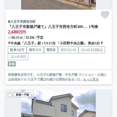
八王子市西寺方町
『八王子市新築戸建て』八王子市西寺方町400-37【仲介手数料無料】 １期
1号棟
2,680
万円
- / 80.31㎡ / 3LDK /予定
中央線「八王子」駅 バス37分 「小田野中央公園」 停歩5分
横浜線「
駐車2台可
都市ガス
電気有
ガスコンロ
コンロ２口以上
コンロ３口
新築
長期優良住宅です。 八王子の新築戸建・中古戸建 マンション・土地に
は自信あり☆ 八王子で選ばれ続ける理由がある♪ 口...
もっと見る
新築一戸建