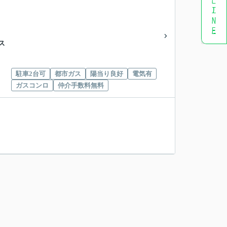
ス
駐車2台可
都市ガス
陽当り良好
電気有
ガスコンロ
仲介手数料無料