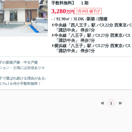
手数料無料】 １期
3,280
7月20日 値下げ
万円
- / 92.90㎡ / 3LDK /新築 /2階建
中央線
「
西八王子
」駅 バス22分 西東京バ
「諏訪中央」 停歩7分
中央線
「
八王子
」駅 バス27分 西東京バス
「諏訪中央」 停歩7分
横浜線
「
八王子
」駅 バス27分 西東京バス
「諏訪中央」 停歩7分
子の新築戸建・中古戸建
ション・土地には自信あり☆
子で選ばれ続ける理由がある♪
ミNo.1＆仲介手数料無料！
1