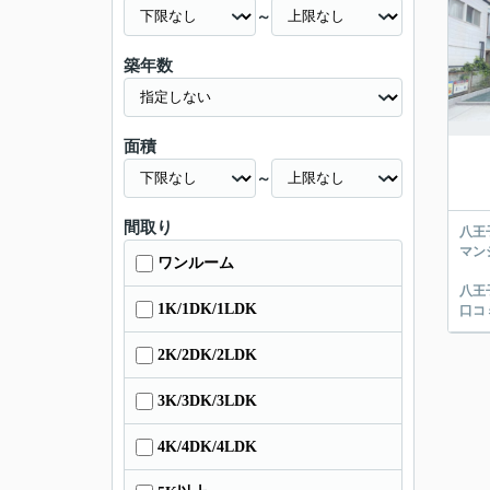
～
築年数
面積
～
間取り
八王
マン
ワンルーム
八王
1K/1DK/1LDK
口コ
2K/2DK/2LDK
3K/3DK/3LDK
4K/4DK/4LDK