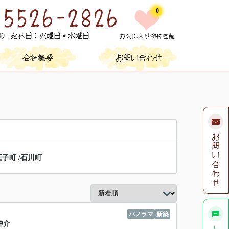
0
王子町
/
石川町
パノラマ
新築
仲介