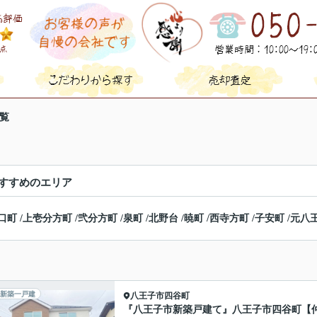
覧
すすめのエリア
口町
/
上壱分方町
/
弐分方町
/
泉町
/
北野台
/
暁町
/
西寺方町
/
子安町
/
元八
新築一戸建
八王子市
四谷町
『八王子市新築戸建て』八王子市四谷町【