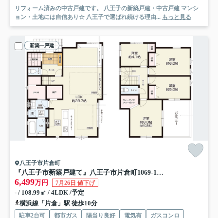
リフォーム済みの中古戸建です。 八王子の新築戸建・中古戸建 マンシ
ョン・土地には自信あり☆ 八王子で選ばれ続ける理由...
もっと見る
新築一戸建
八王子市片倉町
『八王子市新築戸建て』八王子市片倉町1069-131【仲介手数料無料】 ２５期
6,499
万円
7月26日 値下げ
- / 108.99㎡ / 4LDK /予定
横浜線「片倉」駅 徒歩10分
駐車2台可
都市ガス
陽当り良好
電気有
ガスコンロ