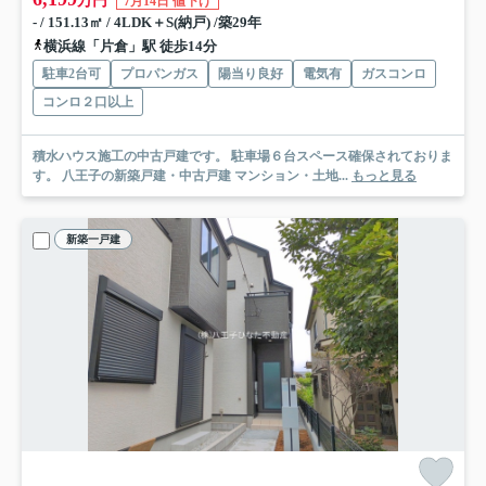
万円
7月14日 値下げ
- / 151.13㎡ / 4LDK＋S(納戸) /築29年
横浜線「片倉」駅 徒歩14分
駐車2台可
プロパンガス
陽当り良好
電気有
ガスコンロ
コンロ２口以上
積水ハウス施工の中古戸建です。 駐車場６台スペース確保されておりま
す。 八王子の新築戸建・中古戸建 マンション・土地...
もっと見る
新築一戸建