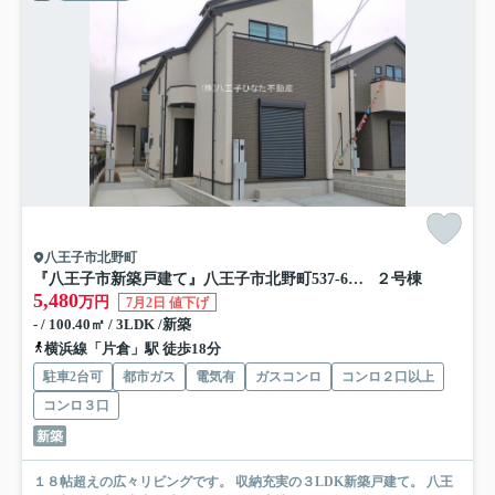
八王子市北野町
『八王子市新築戸建て』八王子市北野町537-6【仲介手数料無料】 ６期
２号棟
5,480
万円
7月2日 値下げ
- / 100.40㎡ / 3LDK /新築
横浜線「片倉」駅 徒歩18分
駐車2台可
都市ガス
電気有
ガスコンロ
コンロ２口以上
コンロ３口
新築
１８帖超えの広々リビングです。 収納充実の３LDK新築戸建て。 八王