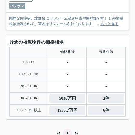
パノラマ
閑静な住宅街、北野台に リフォーム済み中古戸建登場です！！ 外壁屋
根は塗装されて、室内はリフォームされております。 ...
もっと見る
片倉の掲載物件の価格相場
価格相場
募集件数
1R～1K
-
-
1DK～1LDK
-
-
2K～2LDK
-
-
3K～3LDK
5030万円
2件
4K～4LDK以上
4933.7万円
6件
1