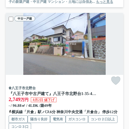
子の新築戸建・中古戸建 マンション・土地には自信あ...
もっと見る
中古一戸建
八王子市北野台
『八王子市中古戸建て』八王子市北野台1-35-4【仲介手数料無料】
2,749
万円
8月2日 値下げ
- / 96.88㎡ / 4LDK /築49年
横浜線「片倉」駅 バス6分 神奈川中央交通「片倉台」 停歩12分
都市ガス
陽当り良好
電気有
ガスコンロ
コンロ２口以上
コンロ３口