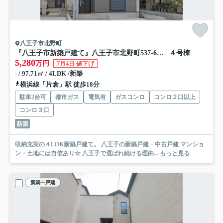
八王子市北野町
『八王子市新築戸建て』八王子市北野町537-6【仲介手数料無料】 ６期
４号棟
5,280
万円
7月4日 値下げ
- / 97.71㎡ / 4LDK /新築
横浜線「片倉」駅 徒歩18分
駐車2台可
都市ガス
電気有
ガスコンロ
コンロ２口以上
コンロ３口
新築
収納充実の４LDK新築戸建て。 八王子の新築戸建・中古戸建 マンショ
ン・土地には自信あり☆ 八王子で選ばれ続ける理由...
もっと見る
新築一戸建