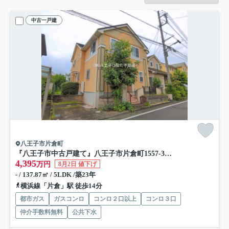
中古一戸建
八王子市片倉町
『八王子市中古戸建て』八王子市片倉町1557-34【仲介手数料無料】 八王子市片倉町
4,395
万円
8月2日 値下げ
- / 137.87㎡ / 5LDK /築23年
横浜線「片倉」駅 徒歩14分
都市ガス
ガスコンロ
コンロ２口以上
コンロ３口
仲介手数料無料
公共下水