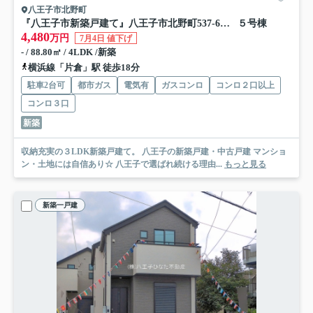
八王子市北野町
『八王子市新築戸建て』八王子市北野町537-6【仲介手数料無料】 ６期
５号棟
4,480
万円
7月4日 値下げ
- / 88.80㎡ / 4LDK /新築
横浜線「片倉」駅 徒歩18分
駐車2台可
都市ガス
電気有
ガスコンロ
コンロ２口以上
コンロ３口
新築
収納充実の３LDK新築戸建て。 八王子の新築戸建・中古戸建 マンショ
ン・土地には自信あり☆ 八王子で選ばれ続ける理由...
もっと見る
新築一戸建