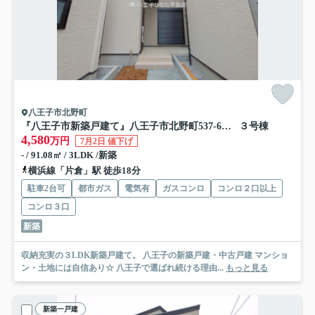
八王子市北野町
『八王子市新築戸建て』八王子市北野町537-6【仲介手数料無料】 ６期
３号棟
4,580
万円
7月2日 値下げ
- / 91.08㎡ / 3LDK /新築
横浜線「片倉」駅 徒歩18分
駐車2台可
都市ガス
電気有
ガスコンロ
コンロ２口以上
コンロ３口
新築
収納充実の３LDK新築戸建て。 八王子の新築戸建・中古戸建 マンショ
ン・土地には自信あり☆ 八王子で選ばれ続ける理由...
もっと見る
新築一戸建