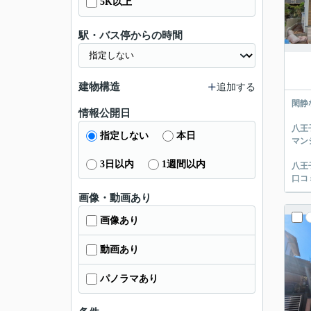
5K以上
駅・バス停からの時間
建物構造
追加する
閑静
情報公開日
八王
指定しない
本日
マン
3日以内
1週間以内
八王
口コ
画像・動画あり
画像あり
動画あり
パノラマあり