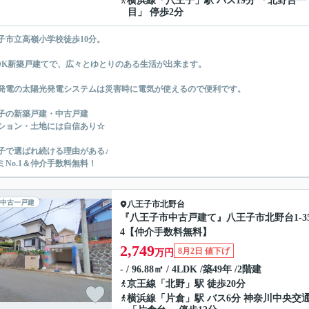
横浜線
「
八王子
」駅 バス19分 「北野台一
目」 停歩2分
子市立高嶺小学校徒歩10分。
LDK新築戸建てで、広々とゆとりのある生活が出来ます。
発電の太陽光発電システムは災害時に電気が使えるので便利です。
子の新築戸建・中古戸建
ション・土地には自信あり☆
子で選ばれ続ける理由がある♪
ミNo.1＆仲介手数料無料！
中古一戸建
八王子市
北野台
『八王子市中古戸建て』八王子市北野台1-35
4【仲介手数料無料】
2,749
8月2日 値下げ
万円
- / 96.88㎡ / 4LDK /築49年 /2階建
京王線
「
北野
」駅 徒歩20分
横浜線
「
片倉
」駅 バス6分 神奈川中央交