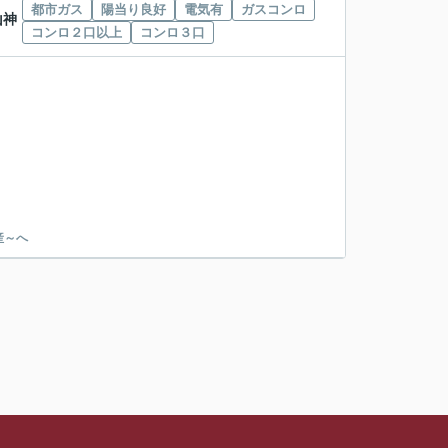
都市ガス
陽当り良好
電気有
ガスコンロ
山神
コンロ２口以上
コンロ３口
産～へ