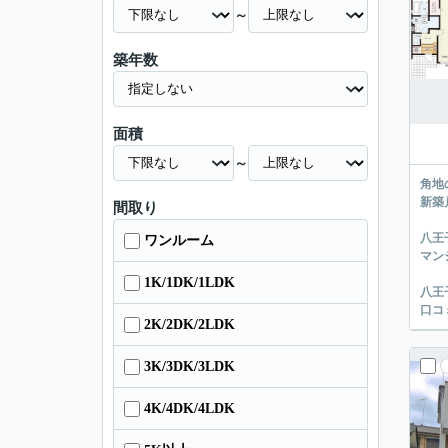
～
築年数
面積
～
角地
新築
間取り
八王
ワンルーム
マン
1K/1DK/1LDK
八王
口コ
2K/2DK/2LDK
3K/3DK/3LDK
4K/4DK/4LDK