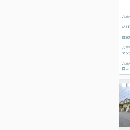
八王
4S
自家
八王
マン
八王
口コ