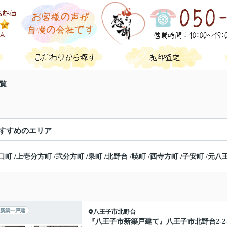
覧
すすめのエリア
口町
/
上壱分方町
/
弐分方町
/
泉町
/
北野台
/
暁町
/
西寺方町
/
子安町
/
元八
新築一戸建
八王子市
北野台
『八王子市新築戸建て』八王子市北野台2-2