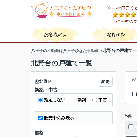
八王子の不動産は八王子ひなた不動産
北野台の戸建て一
北野台の戸建て一覧
お
北野台
変更
新築・中古
川
指定しない
新築
中古
5
件
販売中のみ表示
価格