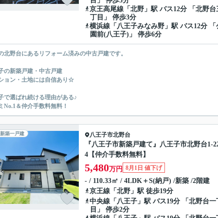
目」 停歩3分
京王高尾線
「
北野
」駅 バス12分 「北野台
丁目」 停歩3分
横浜線
「
八王子みなみ野
」駅 バス12分 「
園前(八王子)」 停歩6分
の北野台にあるリフォーム済みの中古戸建です。
子の新築戸建・中古戸建
ション・土地には自信あり☆
子で選ばれ続ける理由がある♪
ミNo.1＆仲介手数料無料！
新築一戸建
八王子市
北野台
『八王子市新築戸建て』八王子市北野台1-22
4【仲介手数料無料】
5,480
8月1日 値下げ
万円
- / 110.33㎡ / 4LDK＋S(納戸) /新築 /2階建
京王線
「
北野
」駅 徒歩19分
中央線
「
八王子
」駅 バス19分 「北野台一
目」 停歩2分