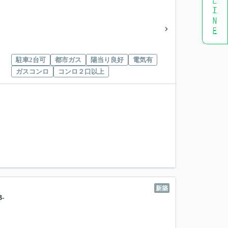
駐車2台可
都市ガス
陽当り良好
電気有
ガスコンロ
コンロ２口以上
新築
-