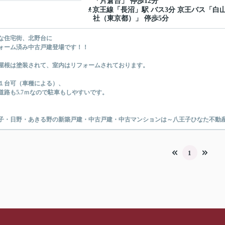
「片倉台」 停歩12分
京王線
「
長沼
」駅 バス3分 京王バス「白
社（東京都）」 停歩5分
な住宅街、北野台に
ォーム済み中古戸建登場です！！
屋根は塗装されて、室内はリフォームされております。
１台可（車種による）、
道路も5.7ｍなので駐車もしやすいです。
子・日野・あきる野の新築戸建・中古戸建・中古マンションは～八王子ひなた不動
1