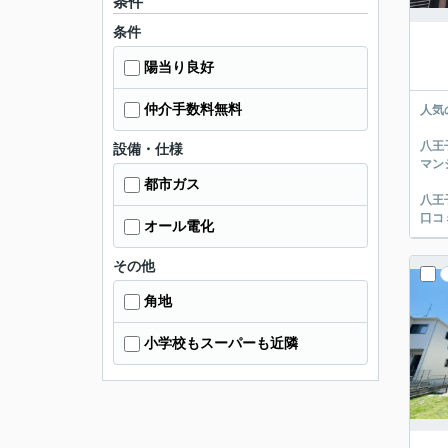
条件
条件
陽当り良好
仲介手数料無料
人気
八王
設備・仕様
マン
都市ガス
八王
口コ
オール電化
その他
角地
小学校もスーパーも近隣