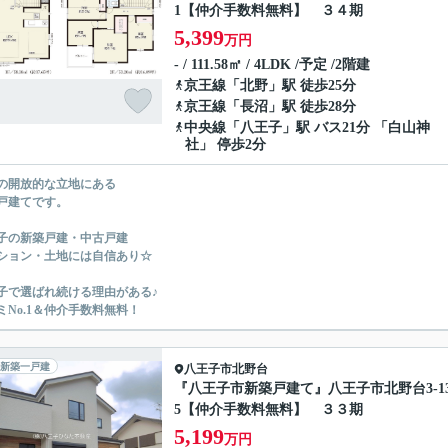
1【仲介手数料無料】 ３４期
5,399
万円
- / 111.58㎡ / 4LDK /予定 /2階建
京王線
「
北野
」駅 徒歩25分
京王線
「
長沼
」駅 徒歩28分
中央線
「
八王子
」駅 バス21分 「白山神
社」 停歩2分
の開放的な立地にある
戸建てです。
子の新築戸建・中古戸建
ション・土地には自信あり☆
子で選ばれ続ける理由がある♪
ミNo.1＆仲介手数料無料！
新築一戸建
八王子市
北野台
『八王子市新築戸建て』八王子市北野台3-13
5【仲介手数料無料】 ３３期
5,199
万円