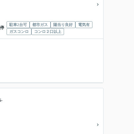
駐車2台可
都市ガス
陽当り良好
電気有
 停
ガスコンロ
コンロ２口以上
-