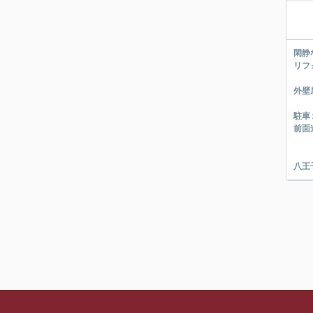
閑静
リフ
外壁
駐車
前面
八王