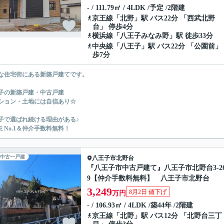
- / 111.79㎡ / 4LDK /予定 /2階建
京王線
「
北野
」駅 バス22分 「西武北野
台」 停歩4分
横浜線
「
八王子みなみ野
」駅 徒歩33分
中央線
「
八王子
」駅 バス22分 「公園前」
歩7分
な住宅街にある新築戸建てです。
子の新築戸建・中古戸建
ション・土地には自信あり☆
子で選ばれ続ける理由がある♪
ミNo.1＆仲介手数料無料！
中古一戸建
八王子市
北野台
『八王子市中古戸建て』八王子市北野台3-26
9【仲介手数料無料】 八王子市北野台
3,249
8月2日 値下げ
万円
- / 106.93㎡ / 4LDK /築44年 /2階建
京王線
「
北野
」駅 バス12分 「北野台三丁