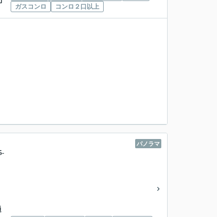
丁
ガスコンロ
コンロ２口以上
パノラマ
-
通