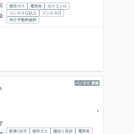
三
都市ガス
電気有
ガスコンロ
コンロ２口以上
コンロ３口
公
仲介手数料無料
パノラマ
新築
-
丁
駐車2台可
都市ガス
陽当り良好
電気有