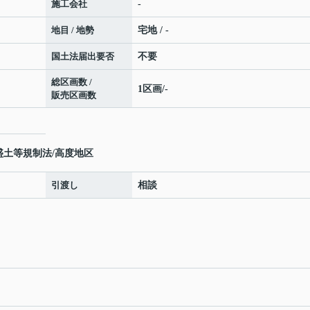
施工会社
-
地目 / 地勢
宅地 / -
国土法届出要否
不要
総区画数 /
1区画/-
販売区画数
盛土等規制法/高度地区
引渡し
相談