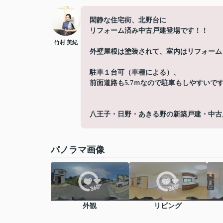
閑静な住宅街、北野台に
リフォーム済み中古戸建登場です！！
竹村 美紀
外壁屋根は塗装されて、室内はリフォーム
駐車１台可（車種による）、
前面道路も5.7ｍなので駐車もしやすいで
八王子・日野・あきる野の新築戸建・中古
パノラマ画像
外観
リビング