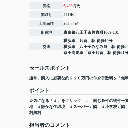
価格
6,499
万円
間取り
4LDK
土地面積
205.35㎡
所在地
東京都
八王子市
片倉町
1069-131
横浜線
「
片倉
」駅 徒歩10分
交通
横浜線
「
八王子みなみ野
」駅 徒歩2
京王高尾線
「
京王片倉
」駅 徒歩21
セールスポイント
通常、購入に必要な約２２０万円の仲介手数料を「無
ポイント
☆気になる「＃」をクリック
→
同じ条件の物件一
地
＃静かな住環境
＃スーパー近隣
＃小学校近隣
料無料
担当者のコメント