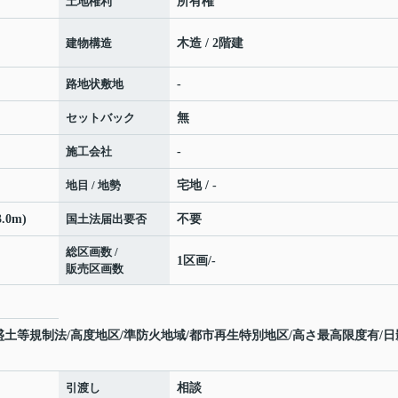
土地権利
所有権
建物構造
木造 / 2階建
路地状敷地
-
セットバック
無
施工会社
-
地目 / 地勢
宅地 / -
.0m)
国土法届出要否
不要
総区画数 /
1区画/-
販売区画数
盛土等規制法/高度地区/準防火地域/都市再生特別地区/高さ最高限度有/日
引渡し
相談