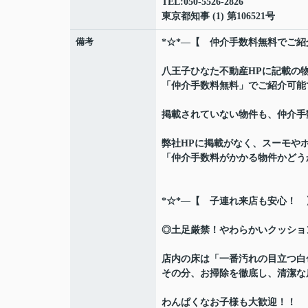
TEL:050-5526-2826
東京都知事 (1) 第106521号
備考
*☆*―【 仲介手数料無料でご紹
八王子ひなた不動産HPに記載の
「仲介手数料無料」でご紹介可能
掲載されていない物件も、仲介手
弊社HPに掲載がなく、スーモや
「仲介手数料がかかる物件かどう
*☆*―【 子連れ来店も安心！ 
◎土足厳禁！やわらかいクッショ
店内の床は「一番汚れの目立つ白
その分、お掃除を徹底し、清潔な店内
わんぱくなお子様も大歓迎！！