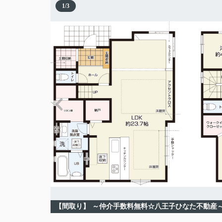
1
/
3
【間取り】
～仲介手数料無料☆八王子ひなた不動産