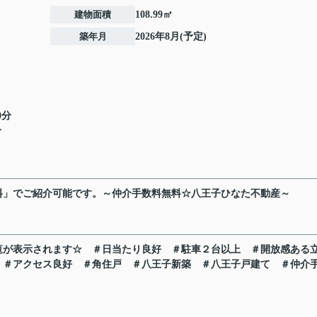
建物面積
108.99㎡
築年月
2026年8月(予定)
0分
分
料」でご紹介可能です。～仲介手数料無料☆八王子ひなた不動産～
覧が表示されます☆
＃日当たり良好
＃駐車２台以上
＃開放感ある
＃アクセス良好
＃角住戸
＃八王子新築
＃八王子戸建て
＃仲介