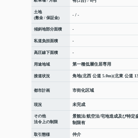
駐車場 / 月額
有(2台) / 0円
土地
- / -
(敷金 / 保証金)
傾斜地部分面積
-
私道負担面積
-
高圧線下面積
-
用途地域
第一種低層住居専用
接道状況
角地(北西 公道 5.0m)(北東 公道 13
都市計画
市街化区域
現況
未完成
その他
景観法/航空法/宅地造成及び特定
法令上の制限
制限有
取引態様
仲介