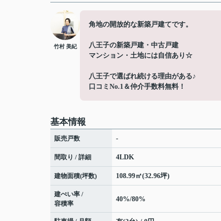
角地の開放的な新築戸建てです。
八王子の新築戸建・中古戸建
竹村 美紀
マンション・土地には自信あり☆
八王子で選ばれ続ける理由がある♪
口コミNo.1＆仲介手数料無料！
基本情報
販売戸数
-
間取り / 詳細
4LDK
建物面積(坪数)
108.99㎡(32.96坪)
建ぺい率 /
40%/80%
容積率