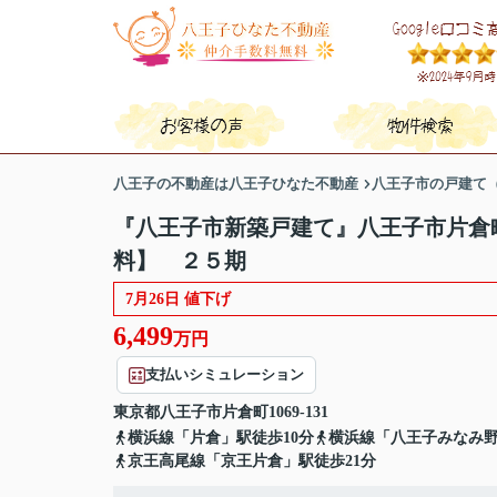
八王子の不動産は八王子ひなた不動産
八王子市の戸建て
『八王子市新築戸建て』八王子市片倉町1
料】 ２５期
7月26日 値下げ
6,499
万円
支払いシミュレーション
東京都
八王子市
片倉町
1069-131
横浜線「片倉」駅徒歩10分
横浜線「八王子みなみ野
京王高尾線「京王片倉」駅徒歩21分