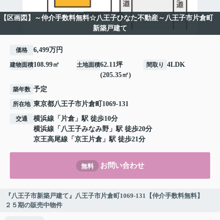
【区画図】～仲介手数料無料☆八王子ひなた不動産～八王子市片倉町
新築戸建て
6,499万円
価格
108.99㎡
62.11坪
4LDK
建物面積
土地面積
間取り
(205.35㎡)
予定
築年数
東京都
八王子市
片倉町
1069-131
所在地
横浜線
「
片倉
」駅 徒歩10分
交通
横浜線
「
八王子みなみ野
」駅 徒歩20分
京王高尾線
「
京王片倉
」駅 徒歩21分
お問い合わせ
無料
『八王子市新築戸建て』八王子市片倉町1069-131【仲介手数料無料】
２５期の販売中物件