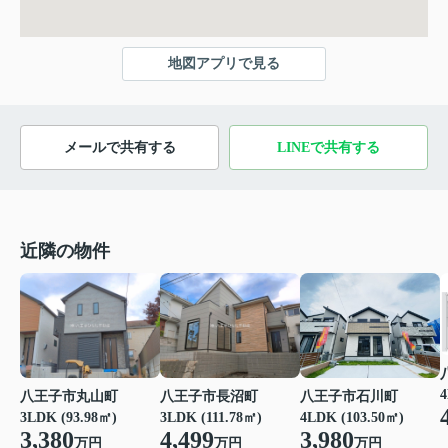
地図アプリで見る
メールで共有する
LINEで共有する
近隣の物件
4
八王子市石川町
八王子市丸山町
八王子市長沼町
4LDK (103.50㎡)
3LDK (93.98㎡)
3LDK (111.78㎡)
3,980
3,380
4,499
万円
万円
万円