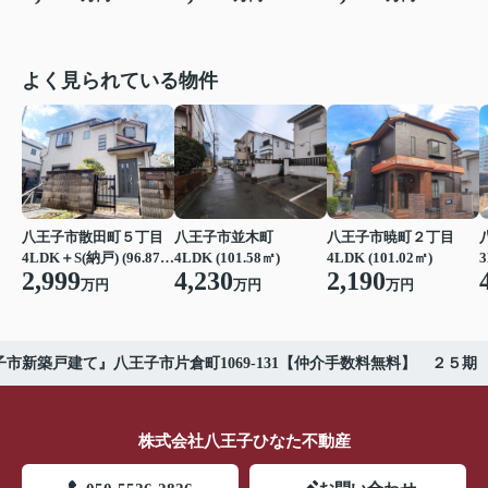
よく見られている物件
八王子市散田町５丁目
八王子市並木町
八王子市暁町２丁目
4LDK＋S(納戸) (96.87㎡)
4LDK (101.58㎡)
4LDK (101.02㎡)
3
2,999
4,230
2,190
万円
万円
万円
子市新築戸建て』八王子市片倉町1069-131【仲介手数料無料】 ２５期
株式会社八王子ひなた不動産