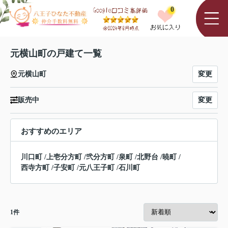
0
元横山町の戸建て一覧
変更
元横山町
変更
販売中
おすすめのエリア
川口町
/
上壱分方町
/
弐分方町
/
泉町
/
北野台
/
暁町
/
西寺方町
/
子安町
/
元八王子町
/
石川町
1
件