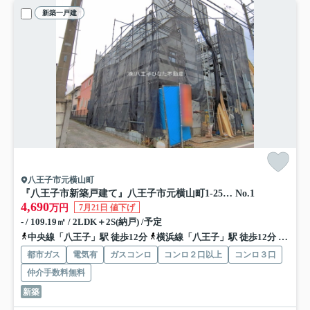
新築一戸建
八王子市元横山町
『八王子市新築戸建て』八王子市元横山町1-25-8【仲介手数料無料】
No.1
4,690
万円
7月21日 値下げ
- / 109.19㎡ / 2LDK＋2S(納戸) /予定
中央線「八王子」駅 徒歩12分
横浜線「八王子」駅 徒歩12分
京王線
都市ガス
電気有
ガスコンロ
コンロ２口以上
コンロ３口
仲介手数料無料
新築