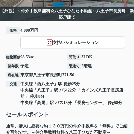
【外観】～仲介手数料無料☆八王子ひなた不動産～八王子市長房町 新
築戸建て
4,000万円
価格
支払いシミュレーション
98.53㎡
3LDK
建物面積
間取り
予定
2階建
築年数
階建て
東京都
八王子市
長房町
771-56
所在地
中央線
「
西八王子
」駅 徒歩25分
交通
中央線
「
八王子
」駅 バス22分 「カインズ八王子長房店
前」 停歩8分
中央線
「
高尾
」駅 バス18分 「長房センター」 停歩8分
セールスポイント
通常、購入に必要な約１３０万円の仲介手数料を「無料」でご紹
介可能です。～仲介手数料無料☆八王子ひなた不動産～