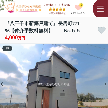
0
『八王子市新築戸建て』長房町771-
56【仲介手数料無料】 No.５５
4,000
万円
1
/
7