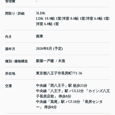
-
管理費
3LDK
間取り / 詳細
LDK 19.9帖 1室
/
洋室 8.0帖 1室
/
洋室 6.0帖 1室
/
洋室 6.0帖 1室
南東
向き
2026年8月 (予定)
築年月
新築一戸建 / 木造
種別 / 建物構造
東京都
八王子市
長房町
771-56
所在地
中央線
「
西八王子
」駅 徒歩25分
交通
中央線
「
八王子
」駅 バス22分 「カインズ八王
子長房店前」 停歩8分
中央線
「
高尾
」駅 バス18分 「長房センタ
ー」 停歩8分