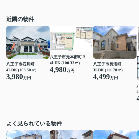
近隣の物件
八王子市元本郷町３丁目
4LDK (100.33㎡)
八王子市石川町
八王子市長沼町
4,980
4LDK (103.50㎡)
3LDK (111.78㎡)
万円
3,980
4,499
万円
万円
4
よく見られている物件