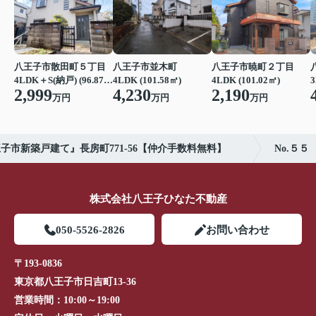
八王子市散田町５丁目
八王子市並木町
八王子市暁町２丁目
3
4LDK＋S(納戸) (96.87㎡)
4LDK (101.58㎡)
4LDK (101.02㎡)
2,999
4,230
2,190
万円
万円
万円
子市新築戸建て』長房町771-56【仲介手数料無料】
No.５５
株式会社八王子ひなた不動産
050-5526-2826
お問い合わせ
〒193-0836
東京都八王子市日吉町13-36
営業時間：
10:00～19:00