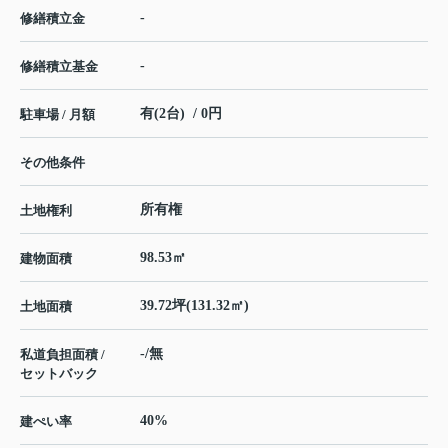
-
修繕積立金
-
修繕積立基金
有(2台) / 0円
駐車場 / 月額
その他条件
所有権
土地権利
98.53㎡
建物面積
39.72坪(131.32㎡)
土地面積
-/無
私道負担面積 /
セットバック
40%
建ぺい率