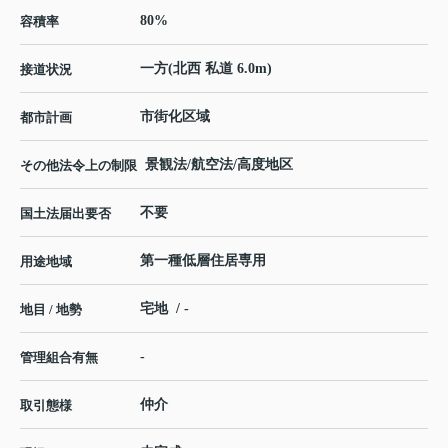
80%
容積率
一方(北西 私道 6.0m)
接道状況
市街化区域
都市計画
景観法/航空法/高度地区
その他法令上の制限
不要
国土法届出要否
第一種低層住居専用
用途地域
宅地 / -
地目 / 地勢
-
管理組合有無
仲介
取引態様