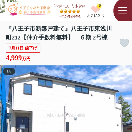
0
『八王子市新築戸建て』八王子市東浅川
町212【仲介手数料無料】 ６期 2号棟
7月11日 値下げ
4,999
万円
1
/
6