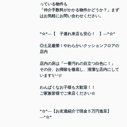
っている物件も
「仲介手数料がかかる物件かどうか？」まず
はお気軽にお問い合わせください。
*☆*―【 子連れ来店も安心！ 】―*☆*
◎土足厳禁！やわらかいクッションフロアの
店内
店内の床は「一番汚れの目立つ白色に！」
その分、お掃除を徹底し、清潔な店内にして
います!(^^)!
わんぱくなお子様も大歓迎！！
ご家族皆様でご来店ください☆
*☆*―【お友達紹介で現金５万円進呈】
―*☆*