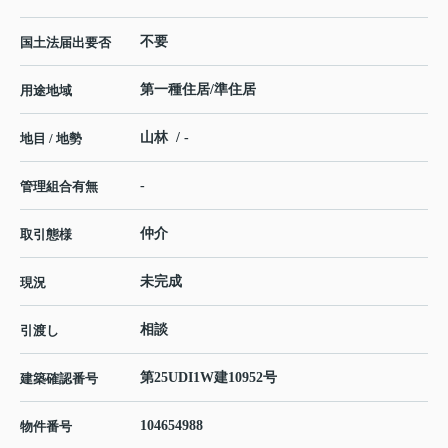
不要
国土法届出要否
第一種住居/準住居
用途地域
山林 / -
地目 / 地勢
-
管理組合有無
仲介
取引態様
未完成
現況
相談
引渡し
第25UDI1W建10952号
建築確認番号
104654988
物件番号