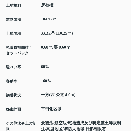
所有権
土地権利
104.95㎡
建物面積
33.35坪(110.25㎡)
土地面積
0.60㎡/要 0.60㎡
私道負担面積 /
セットバック
60%
建ぺい率
160%
容積率
一方(西 公道 4.0m)
接道状況
市街化区域
都市計画
景観法/航空法/宅地造成及び特定盛土等規制
その他法令上の制
限
法/高度地区/準防火地域/日影制限有