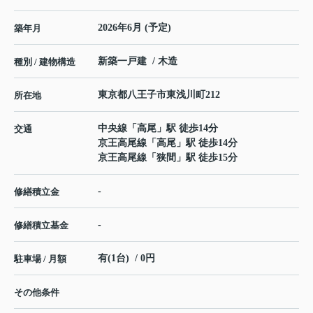
2026年6月 (予定)
築年月
新築一戸建 / 木造
種別 / 建物構造
東京都
八王子市
東浅川町
212
所在地
中央線
「
高尾
」駅 徒歩14分
交通
京王高尾線
「
高尾
」駅 徒歩14分
京王高尾線
「
狭間
」駅 徒歩15分
-
修繕積立金
-
修繕積立基金
有(1台) / 0円
駐車場 / 月額
その他条件