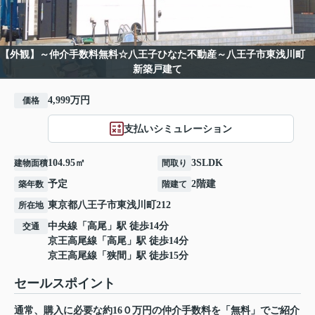
【外観】～仲介手数料無料☆八王子ひなた不動産～八王子市東浅川町
新築戸建て
4,999万円
価格
支払いシミュレーション
104.95㎡
3SLDK
建物面積
間取り
予定
2階建
築年数
階建て
東京都
八王子市
東浅川町
212
所在地
中央線
「
高尾
」駅 徒歩14分
交通
京王高尾線
「
高尾
」駅 徒歩14分
京王高尾線
「
狭間
」駅 徒歩15分
セールスポイント
通常、購入に必要な約16０万円の仲介手数料を「無料」でご紹介