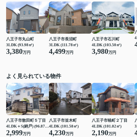
4
八王子市石川町
八王子市丸山町
八王子市長沼町
4LDK (103.50㎡)
3LDK (93.98㎡)
3LDK (111.78㎡)
3,980
3,380
4,499
万円
万円
万円
よく見られている物件
八王子市散田町５丁目
八王子市並木町
八王子市暁町２丁目
3
4LDK＋S(納戸) (96.87㎡)
4LDK (101.58㎡)
4LDK (101.02㎡)
2,999
4,230
2,190
万円
万円
万円