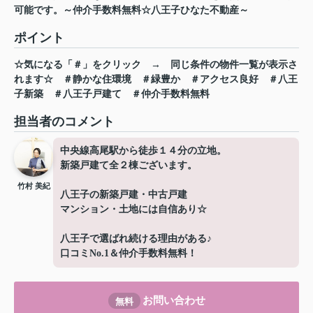
可能です。～仲介手数料無料☆八王子ひなた不動産～
ポイント
☆気になる「＃」をクリック
→
同じ条件の物件一覧が表示さ
れます☆
＃静かな住環境
＃緑豊か
＃アクセス良好
＃八王
子新築
＃八王子戸建て
＃仲介手数料無料
担当者のコメント
中央線高尾駅から徒歩１４分の立地。
新築戸建て全２棟ございます。
竹村 美紀
八王子の新築戸建・中古戸建
マンション・土地には自信あり☆
八王子で選ばれ続ける理由がある♪
口コミNo.1＆仲介手数料無料！
お問い合わせ
無料