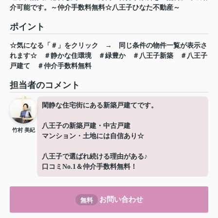
介可能です。～仲介手数料無料☆八王子ひなた不動産～
ポイント
☆気になる「＃」をクリック
→
同じ条件の物件一覧が表示さ
れます☆
＃静かな住環境
＃緑豊か
＃八王子新築
＃八王子
戸建て
＃仲介手数料無料
担当者のコメント
閑静な住宅街にある新築戸建てです。
八王子の新築戸建・中古戸建
竹村 美紀
マンション・土地には自信あり☆
八王子で選ばれ続ける理由がある♪
口コミNo.1＆仲介手数料無料！
お問い合わせ
無料