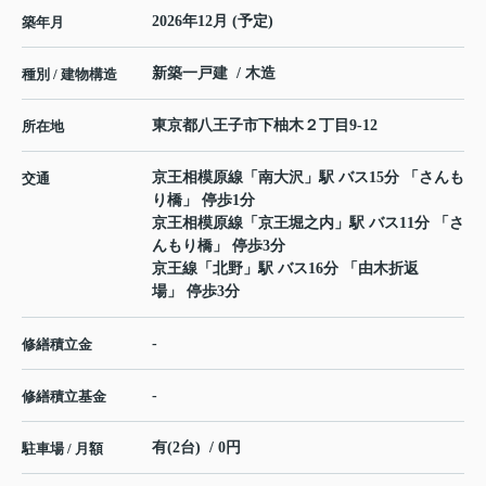
2026年12月 (予定)
築年月
新築一戸建 / 木造
種別 / 建物構造
東京都
八王子市
下柚木
２丁目9-12
所在地
京王相模原線
「
南大沢
」駅 バス15分 「さんも
交通
り橋」 停歩1分
京王相模原線
「
京王堀之内
」駅 バス11分 「さ
んもり橋」 停歩3分
京王線
「
北野
」駅 バス16分 「由木折返
場」 停歩3分
-
修繕積立金
-
修繕積立基金
有(2台) / 0円
駐車場 / 月額