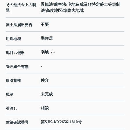
景観法/航空法/宅地造成及び特定盛土等規制
その他法令上の制
限
法/高度地区/準防火地域
不要
国土法届出要否
準住居
用途地域
宅地 / -
地目 / 地勢
-
管理組合有無
仲介
取引態様
未完成
現況
相談
引渡し
第SJK-KX265611810号
建築確認番号