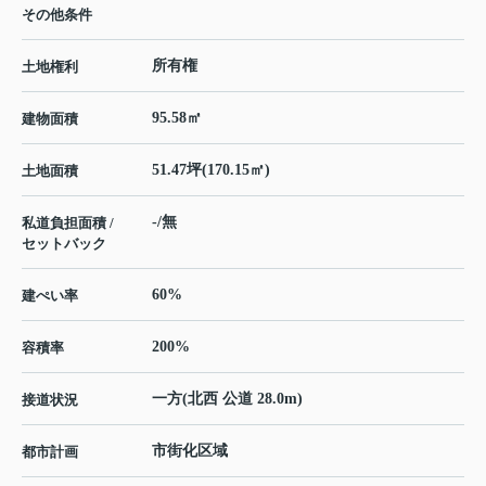
その他条件
所有権
土地権利
95.58㎡
建物面積
51.47坪(170.15㎡)
土地面積
-/無
私道負担面積 /
セットバック
60%
建ぺい率
200%
容積率
一方(北西 公道 28.0m)
接道状況
市街化区域
都市計画