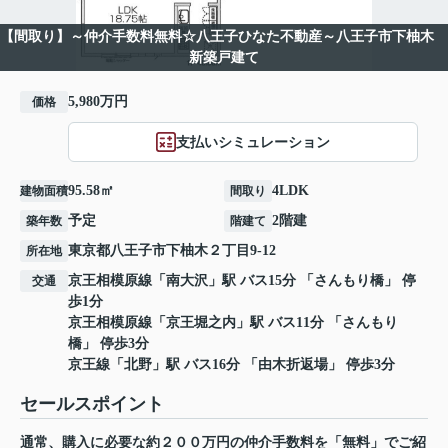
【間取り】～仲介手数料無料☆八王子ひなた不動産～八王子市下柚木
新築戸建て
5,980万円
価格
支払いシミュレーション
95.58㎡
4LDK
建物面積
間取り
予定
2階建
築年数
階建て
東京都
八王子市
下柚木
２丁目9-12
所在地
京王相模原線
「
南大沢
」駅 バス15分 「さんもり橋」 停
交通
歩1分
京王相模原線
「
京王堀之内
」駅 バス11分 「さんもり
橋」 停歩3分
京王線
「
北野
」駅 バス16分 「由木折返場」 停歩3分
セールスポイント
通常、購入に必要な約２００万円の仲介手数料を「無料」でご紹