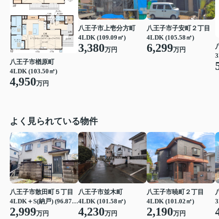
八王子市上壱分方町
八王子市子安町２丁目
4LDK (109.09㎡)
4LDK (105.58㎡)
3,380
6,299
万円
万円
3
八王子市楢原町
4LDK (103.50㎡)
4,950
万円
よく見られている物件
八王子市散田町５丁目
八王子市並木町
八王子市暁町２丁目
3
4LDK＋S(納戸) (96.87㎡)
4LDK (101.58㎡)
4LDK (101.02㎡)
2,999
4,230
2,190
万円
万円
万円