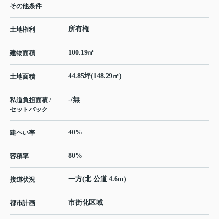
その他条件
所有権
土地権利
100.19㎡
建物面積
44.85坪(148.29㎡)
土地面積
-/無
私道負担面積 /
セットバック
40%
建ぺい率
80%
容積率
一方(北 公道 4.6m)
接道状況
市街化区域
都市計画