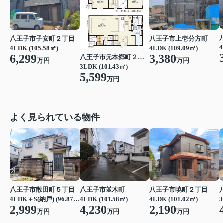
八王子市子安町２丁目
八王子市上壱分方町
4
4LDK (105.58㎡)
4LDK (109.09㎡)
6,299
3,380
八王子市元本郷町２丁目
万円
万円
3LDK (101.43㎡)
5,599
万円
よく見られている物件
八王子市散田町５丁目
八王子市並木町
八王子市暁町２丁目
3
4LDK＋S(納戸) (96.87㎡)
4LDK (101.58㎡)
4LDK (101.02㎡)
2,999
4,230
2,190
万円
万円
万円