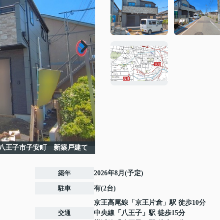
八王子市子安町 新築戸建て
築年
2026年8月(予定)
駐車
有(2台)
京王高尾線
「
京王片倉
」駅 徒歩10分
交通
中央線
「
八王子
」駅 徒歩15分