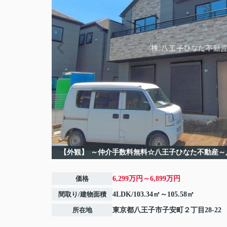
【外観】
～仲介手数料無料☆八王子ひなた不動産～
価格
6,299万円～6,899万円
間取り/建物面積
4LDK/103.34㎡～105.58㎡
所在地
東京都
八王子市
子安町
２丁目28-22