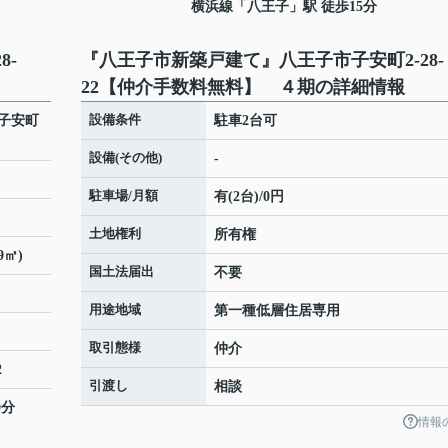
横浜線
「
八王子
」駅 徒歩15分
8-
『八王子市新築戸建て』八王子市子安町2-28-
22【仲介手数料無料】 ４期の詳細情報
設備条件
子安町
駐車2台可
設備(その他)
-
駐車場/月額
有(2台)/0円
土地権利
所有権
9㎡)
国土法届出
不要
用途地域
第一種低層住居専用
取引態様
仲介
2
引渡し
相談
0分
情報