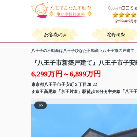
八王子の不動産は八王子ひなた不動産
八王子市の戸建て
『八王子市新築戸建て』八王子市子安町2
6,299万円～6,899万円
東京都
八王子市
子安町
２丁目28-22
京王高尾線「京王片倉」駅徒歩10分
中央線「八王子
1
/
5