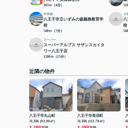
303ｍ（4分）
3
中学校
小
八王子市立いずみの森義務教育学
八
校
校
540ｍ（7分）
5
スーパー
スーパーアルプス サザンスカイタ
ワー八王子店
1200ｍ（15分）
近隣の物件
八王子市丸山町
八王子市長沼町
3LDK (93.98㎡)
3LDK (111.78㎡)
4
3,380
4,499
3
万円
万円