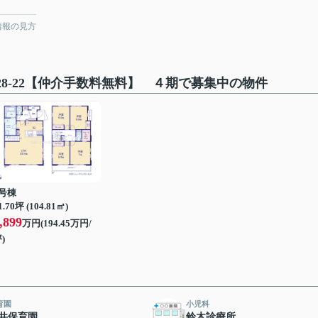
情報の見方
8-22【仲介手数料無料】 ４期で募集中の物件
2号棟
1.70坪 (104.81㎡)
,899
万円(194.45万円/
)
育園
小児科
井保育園
鈴木診療所