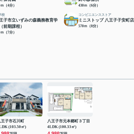
10ｍ（4分）
430ｍ（6分）
学校
コンビニエンスストア
王子市立いずみの森義務教育学
ミニストップ 八王子子安町店
570ｍ（8分）
（前期課程）
40ｍ（7分）
八王子市石川町
八王子市元本郷町３丁目
LDK (103.50㎡)
4LDK (100.33㎡)
,980
4,980
万円
万円