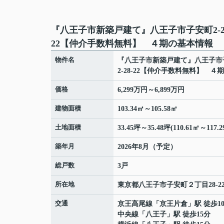
『八王子市新築戸建て』八王子市子安町2-2
22【仲介手数料無料】 ４期の基本情報
物件名
『八王子市新築戸建て』八王子市
2-28-22【仲介手数料無料】 ４期
価格
6,299万円～6,899万円
建物面積
103.34㎡～105.58㎡
土地面積
33.45坪～35.48坪(110.61㎡～117.2
築年月
2026年8月（予定）
総戸数
3戸
所在地
東京都
八王子市
子安町
２丁目28-2
交通
京王高尾線
「
京王片倉
」駅 徒歩1
中央線
「
八王子
」駅 徒歩15分