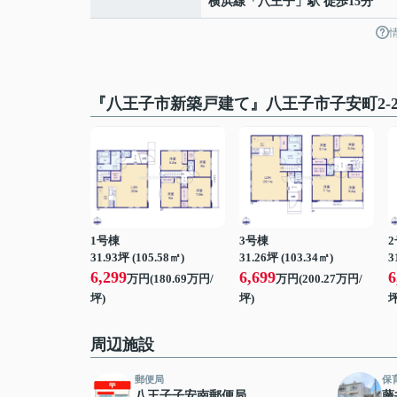
横浜線
「
八王子
」駅 徒歩15分
『八王子市新築戸建て』八王子市子安町2-2
1号棟
3号棟
31.93坪 (105.58㎡)
31.26坪 (103.34㎡)
3
6,299
6,699
6
万円(180.69万円/
万円(200.27万円/
坪)
坪)
坪
周辺施設
郵便局
保
八王子子安南郵便局
藤