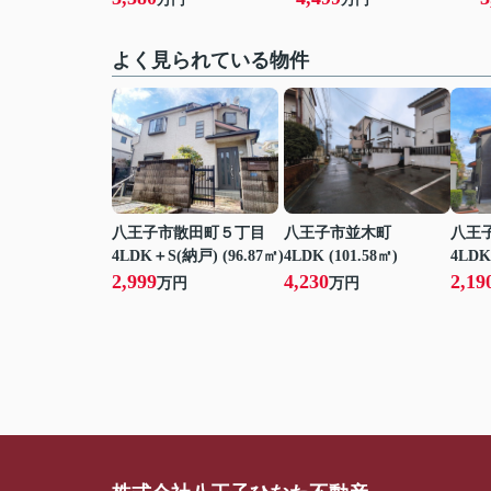
よく見られている物件
八王子市散田町５丁目
八王子市並木町
八王
4LDK＋S(納戸) (96.87㎡)
4LDK (101.58㎡)
4LDK
2,999
4,230
2,19
万円
万円