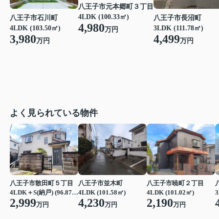
八王子市元本郷町３丁目
4LDK (100.33㎡)
八王子市石川町
八王子市長沼町
4,980
4LDK (103.50㎡)
3LDK (111.78㎡)
万円
3,980
4,499
万円
万円
よく見られている物件
八王子市散田町５丁目
八王子市並木町
八王子市暁町２丁目
4LDK＋S(納戸) (96.87㎡)
4LDK (101.58㎡)
4LDK (101.02㎡)
3
2,999
4,230
2,190
万円
万円
万円