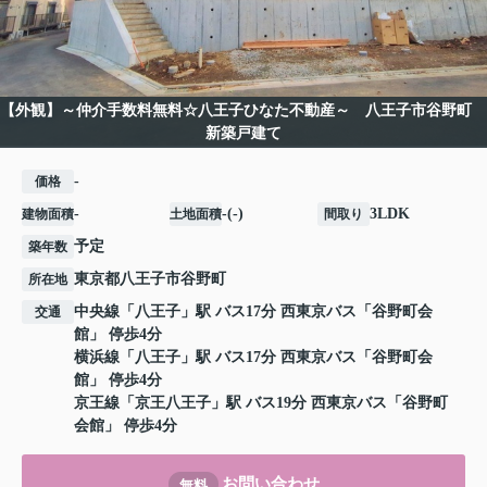
【外観】～仲介手数料無料☆八王子ひなた不動産～ 八王子市谷野町
新築戸建て
-
価格
-
-(-)
3LDK
建物面積
土地面積
間取り
予定
築年数
東京都
八王子市
谷野町
所在地
中央線
「
八王子
」駅 バス17分 西東京バス「谷野町会
交通
館」 停歩4分
横浜線
「
八王子
」駅 バス17分 西東京バス「谷野町会
館」 停歩4分
京王線
「
京王八王子
」駅 バス19分 西東京バス「谷野町
会館」 停歩4分
お問い合わせ
無料