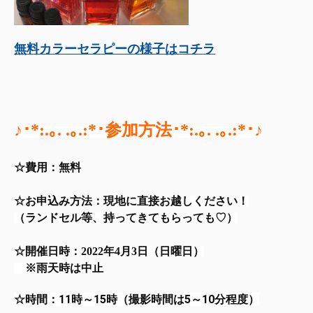
無料カラーセラピーの様子はコチラ
♪･*:.｡. .｡.:*･参加方法･*:.｡. .｡.:*･♪
☆費用：
無料
☆お申込み方法：
現地に直接お越しください！
（ランドセル等、持ってきてもらっても♡）
☆開催日時：2022年4月3日（日曜日）
　※雨天時は中止
☆時間：11時～15時（
撮影時間は5～10分程度）