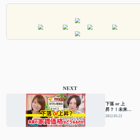
NEXT
下落 or 上
昇？！未来の
家賃(?_?)
2022.03.22