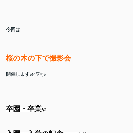
今回
は
桜
の木
の下で撮影会
開催します
o(^▽^)o
卒園・卒業
や