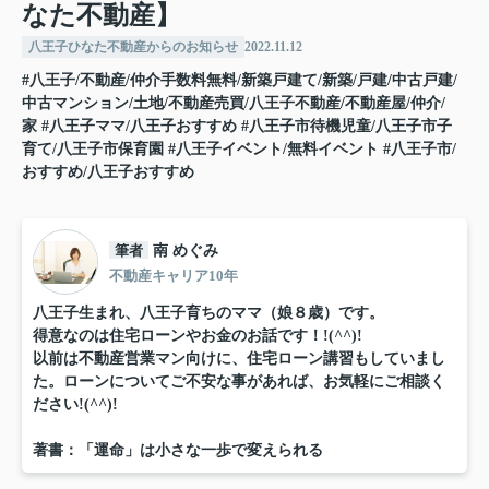
なた不動産】
八王子ひなた不動産からのお知らせ
2022.11.12
#八王子/不動産/仲介手数料無料/新築戸建て/新築/戸建/中古戸建/
中古マンション/土地/不動産売買/八王子不動産/不動産屋/仲介/
家
#八王子ママ/八王子おすすめ
#八王子市待機児童/八王子市子
育て/八王子市保育園
#八王子イベント/無料イベント
#八王子市/
おすすめ/八王子おすすめ
筆者
南 めぐみ
不動産キャリア10年
八王子生まれ、八王子育ちのママ（娘８歳）です。
得意なのは住宅ローンやお金のお話です！!(^^)!
以前は不動産営業マン向けに、住宅ローン講習もしていまし
た。ローンについてご不安な事があれば、お気軽にご相談く
ださい!(^^)!
著書：「運命」は小さな一歩で変えられる