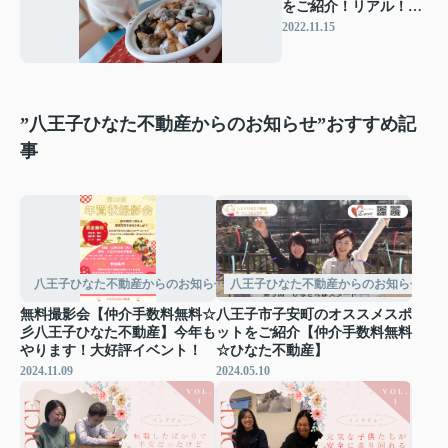
をご紹介！リアル！マ
マ友情報【仲介手数料
2022.11.15
無料☆ひなた不動産】
”八王子ひなた不動産からのお知らせ”おすすめ記
事
八王子ひなた不動産からのお知らせ
八王子ひなた不動産からのお知らせ
無料撮影会【仲介手数料無料☆
八王子市子安町のオススメスポ
彡八王子ひなた不動産】今年も
ットをご紹介【仲介手数料無料
やります！大好評イベント！
☆ひなた不動産】
2024.11.09
2024.05.10