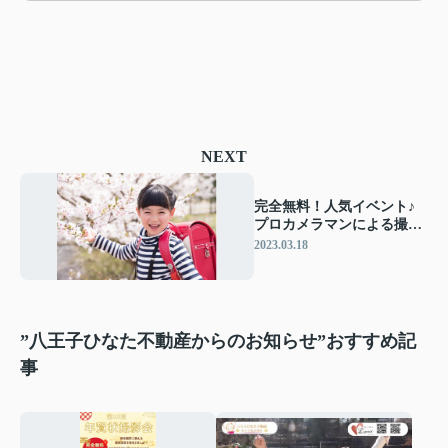
NEXT
完全無料！人気イベント♪
プロカメラマンによる撮影
会【仲介手数料無料・八王
2023.03.18
子ひなた不動産】
”八王子ひなた不動産からのお知らせ”おすすめ記
事