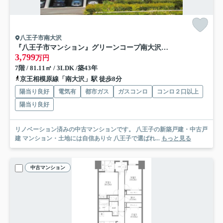
八王子市南大沢
『八王子市マンション』グリーンコープ南大沢【仲介手数料無料】 八王子市南大沢3-2
3,799
万円
7階 / 81.11㎡ / 3LDK /築43年
京王相模原線「南大沢」駅 徒歩8分
陽当り良好
電気有
都市ガス
ガスコンロ
コンロ２口以上
陽当り良好
リノベーション済みの中古マンションです。 八王子の新築戸建・中古戸
建 マンション・土地には自信あり☆ 八王子で選ばれ...
もっと見る
中古マンション