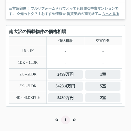
三方角部屋！ フルリフォームされてとっても綺麗な中古マンションで
す。 ☆知っトク？！おすすめ情報☆ 賃貸契約の期間終了...
もっと見る
南大沢の掲載物件の価格相場
価格相場
空室件数
1R～1K
-
-
1DK～1LDK
-
-
2K～2LDK
2499万円
1室
3K～3LDK
3423.4万円
5室
4K～4LDK以上
5439万円
2室
1