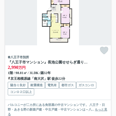
八王子市別所
『八王子市マンション』長池公園せせらぎ通り北【仲介手数料無料】 八王子市別所2-45
2,990
万円
1階 / 98.81㎡ / 3LDK /築32年
京王相模原線「南大沢」駅 徒歩22分
陽当り良好
耐震構造
電気有
都市ガス
ガスコンロ
コンロ２口以上
バルコニーが二カ所にある角部屋の中古マンションです。 八王子・日
野・あきる野の新築戸建・中古戸建・中古マンションは～八...
もっと見
る