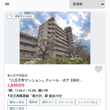
8
件
中古マンション
八王子市松木
『八王子市マンション』クレール・ボア【仲介手数料無料】 八王子市松木3-8
2,849
万円
7階 / 72.00㎡ / 3LDK /築33年
京王相模原線「南大沢」駅 徒歩29分
陽当り良好
電気有
都市ガス
ガスコンロ
コンロ２口以上
陽当り良好