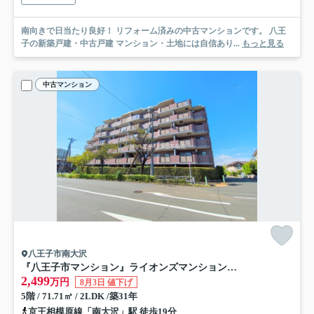
南向きで日当たり良好！ リフォーム済みの中古マンションです。 八王
子の新築戸建・中古戸建 マンション・土地には自信あり...
もっと見る
中古マンション
八王子市南大沢
『八王子市マンション』ライオンズマンション南大沢【仲介手数料無料】 八王子市南大沢2-224-3
2,499
万円
8月3日 値下げ
5階 / 71.71㎡ / 2LDK /築31年
京王相模原線「南大沢」駅 徒歩19分