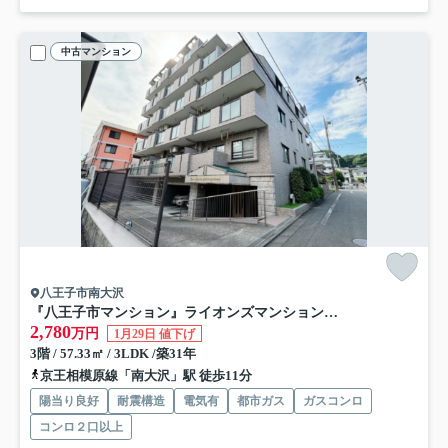
中古マンション
八王子市南大沢
『八王子市マンション』ライオンズマンション京王南大沢【仲介手数料無料】 八王子市南大沢1-20-12
2,780
万円
1月29日 値下げ
3階 / 57.33㎡ / 3LDK /築31年
京王相模原線「南大沢」駅 徒歩11分
陽当り良好
耐震構造
電気有
都市ガス
ガスコンロ
コンロ２口以上