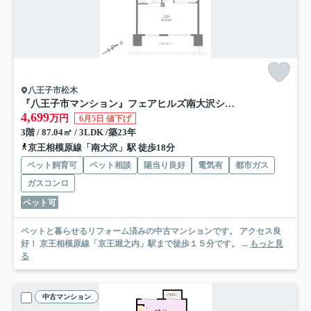
八王子市松木
『八王子市マンション』フェアヒルズ南大沢シエルコート【仲介手数料無料】 八王子市松木80-7
4,699
万円
6月5日 値下げ
3階 / 87.04㎡ / 3LDK /築23年
京王相模原線「南大沢」駅 徒歩18分
ペット飼育可
ペット相談
陽当り良好
電気有
都市ガス
ガスコンロ
ペット可
ペットと暮らせるリフォーム済みの中古マンションです。 アクセス良
好！ 京王相模原線「京王堀之内」駅まで徒歩１５分です。 ...
もっと見
る
中古マンション