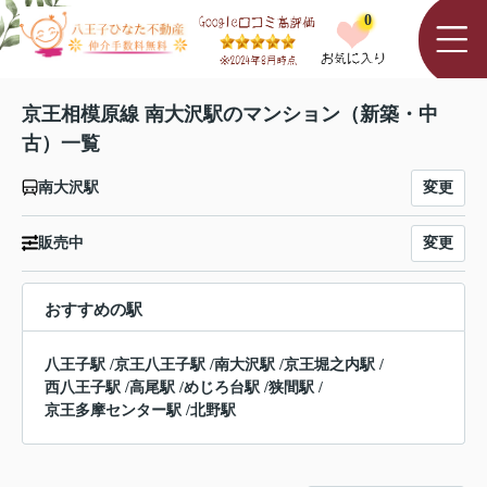
0
京王相模原線 南大沢駅のマンション（新築・中
古）一覧
変更
南大沢駅
変更
販売中
おすすめの駅
八王子駅
/
京王八王子駅
/
南大沢駅
/
京王堀之内駅
/
西八王子駅
/
高尾駅
/
めじろ台駅
/
狭間駅
/
京王多摩センター駅
/
北野駅