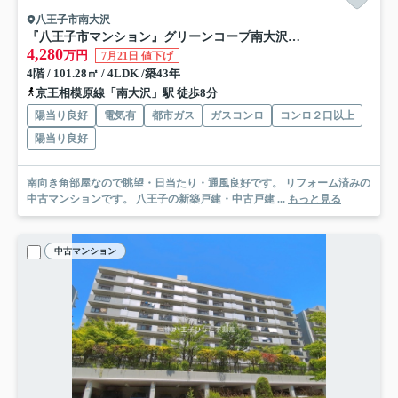
八王子市南大沢
『八王子市マンション』グリーンコープ南大沢【仲介手数料無料】 八王子市南大沢3-2-5
4,280
万円
7月21日 値下げ
4階 / 101.28㎡ / 4LDK /築43年
京王相模原線「南大沢」駅 徒歩8分
陽当り良好
電気有
都市ガス
ガスコンロ
コンロ２口以上
陽当り良好
南向き角部屋なので眺望・日当たり・通風良好です。 リフォーム済みの
中古マンションです。 八王子の新築戸建・中古戸建 ...
もっと見る
中古マンション