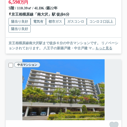
6,598
万円
5階 / 110.39㎡ / 4LDK /築22年
京王相模原線「南大沢」駅 徒歩6分
陽当り良好
電気有
都市ガス
ガスコンロ
コンロ２口以上
陽当り良好
京王相模原線南大沢駅まで徒歩６分の中古マンションです。 リノベーシ
ョンされております。 八王子の新築戸建・中古戸建 マ...
もっと見る
中古マンション