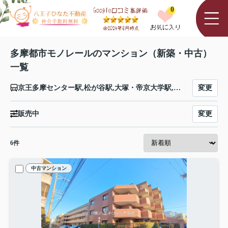
0
多摩都市モノレールのマンション（新築・中古）
一覧
変更
京王多摩センター駅,松が谷駅,大塚・帝京大学駅,中央大学・明星大学駅,多摩動物公園駅,程久保駅,高幡不動駅,万願寺駅,甲州街道駅,柴崎体育館駅,立川駅,高松駅,立飛駅,泉体育館駅,砂川七番駅,玉川上水駅,桜街道駅,上北台駅
変更
販売中
6
件
中古マンション