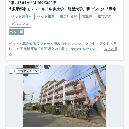
3階 / 87.04㎡ / 3LDK /築23年
多摩都市モノレール「中央大学・明星大学」駅 バス8分 「帝京大学中高校」 停歩13分
ペット飼育可
ペット相談
陽当り良好
電気有
都市ガス
ガスコンロ
ペット可
ペットと暮らせるリフォーム済みの中古マンションです。 アクセス良
好！ 京王相模原線「京王堀之内」駅まで徒歩１５分です。 ...
もっと見
る
中古マンション