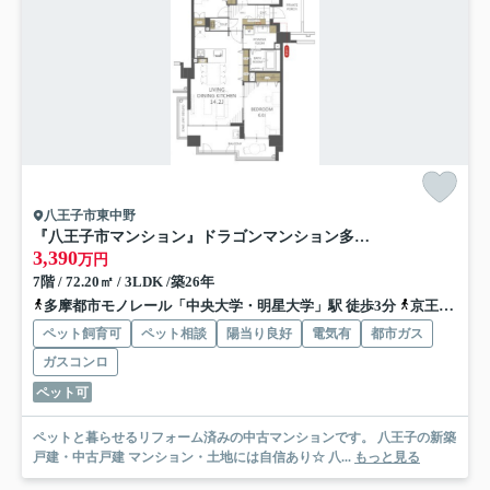
八王子市東中野
『八王子市マンション』ドラゴンマンション多摩学園都市伍番館【仲介手数料無料】 八王子市東中野228
3,390
万円
7階 / 72.20㎡ / 3LDK /築26年
多摩都市モノレール「中央大学・明星大学」駅 徒歩3分
京王動物園線「多摩動物公園」駅 徒歩17分
ペット飼育可
ペット相談
陽当り良好
電気有
都市ガス
ガスコンロ
ペット可
ペットと暮らせるリフォーム済みの中古マンションです。 八王子の新築
戸建・中古戸建 マンション・土地には自信あり☆ 八...
もっと見る