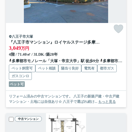
八王子市大塚
『八王子市マンション』ロイヤルステージ多摩センター【仲介手数料無料】 八王子市大塚641-1
3,049
万円
4階 / 71.40㎡ / 3LDK /築28年
多摩都市モノレール「大塚・帝京大学」駅 徒歩9分
多摩都市モノレール「松が谷」駅 徒歩11分
ペット飼育可
ペット相談
陽当り良好
電気有
都市ガス
ガスコンロ
ペット可
リフォーム済みの中古マンションです。 八王子の新築戸建・中古戸建
マンション・土地には自信あり☆ 八王子で選ばれ続け...
もっと見る
中古マンション