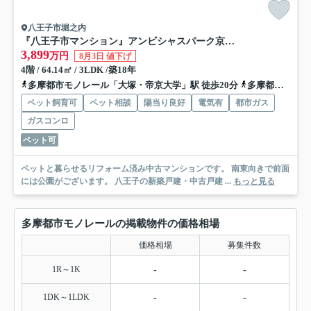
八王子市堀之内
『八王子市マンション』アンビシャスパーク京王堀之内【仲介手数料無料】 八王子市堀之内2-16-4
3,899
万円
8月3日 値下げ
4階 / 64.14㎡ / 3LDK /築18年
多摩都市モノレール「大塚・帝京大学」駅 徒歩20分
多摩都市モノレール「中央大学・明星大学」駅 徒歩25分
ペット飼育可
ペット相談
陽当り良好
電気有
都市ガス
ガスコンロ
ペット可
ペットと暮らせるリフォーム済み中古マンションです。 南東向きで前面
には公園がございます。 八王子の新築戸建・中古戸建 ...
もっと見る
多摩都市モノレールの掲載物件の価格相場
価格相場
募集件数
1R～1K
-
-
1DK～1LDK
-
-