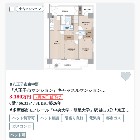
中古マンション
八王子市東中野
『八王子市マンション』キャッスルマンション多摩センター【仲介手数料無料】 八王子市東中野241‐1
3,180
万円
7月26日 値下げ
6階 / 66.33㎡ / 3LDK /築26年
多摩都市モノレール「中央大学・明星大学」駅 徒歩3分
京王相模原線「京王多摩センター」駅 徒歩22分
ペット飼育可
ペット相談
陽当り良好
電気有
都市ガス
ガスコンロ
ペット可