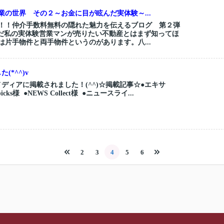
業の世界 その２～お金に目が眩んだ実体験～...
！！仲介手数料無料の隠れた魅力を伝えるブログ 第２弾
だ私の実体験営業マンが売りたい不動産とはまず知ってほ
は片手物件と両手物件というのがあります。八...
*^^)v
ディアに掲載されました！(^^)☆掲載記事☆●エキサ
ks様 ●NEWS Collect様 ●ニュースライ...
2
3
4
5
6