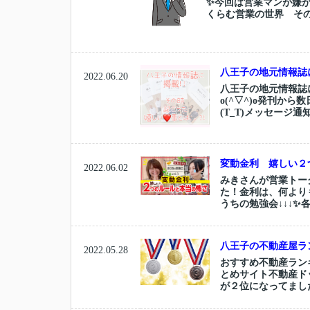
✨今回は営業マンが嫌
くらむ営業の世界 その
八王子の地元情報誌
2022.06.20
八王子の地元情報誌
o(^▽^)o発刊か
(T_T)メッセージ通
変動金利 嬉しい２
2022.06.02
みきさんが営業トーク
た！金利は、何よりも
うちの勉強会↓↓↓✨各
八王子の不動産屋ラ
2022.05.28
おすすめ不動産ラン
とめサイト不動産ド
が２位になってました