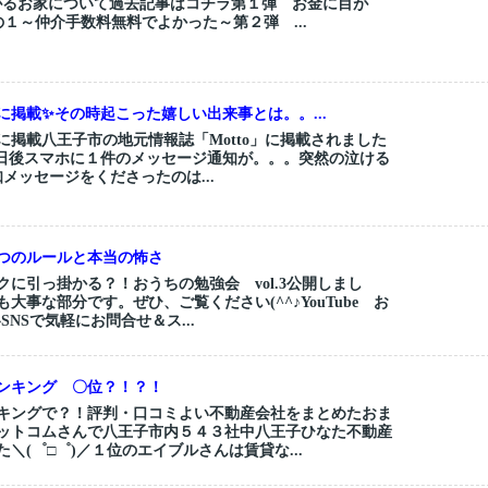
がるお家について過去記事はコチラ第１弾 お金に目が
１～仲介手数料無料でよかった～第２弾 ...
に掲載✨その時起こった嬉しい出来事とは。。...
に掲載八王子市の地元情報誌「Motto」に掲載されました
ら数日後スマホに１件のメッセージ通知が。。。突然の泣ける
知メッセージをくださったのは...
つのルールと本当の怖さ
に引っ掛かる？！おうちの勉強会 vol.3公開しまし
大事な部分です。ぜひ、ご覧ください(^^♪YouTube お
SNSで気軽にお問合せ＆ス...
ンキング 〇位？！？！
キングで？！評判・口コミよい不動産会社をまとめたおま
ットコムさんで八王子市内５４３社中八王子ひなた不動産
＼(゜□゜)／１位のエイブルさんは賃貸な...