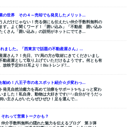
業の世界 その４～売却でも発見したメリット...
う人だけじゃない！売る側にも伝えたい仲介手数料無料の
ます。よく聞くワード！「囲い込み」「不動産 囲い込み
たくさん「囲い込み」の説明がネットにでてき...
れました。「西東京で話題の不動産屋さん」...
産屋さん？！先日、TV局の方が取材にきてくださいまし
不動産屋として取り上げていただけるようです。何とも有
映予定BS11耳より！Bizトレンド7...
お勧め！八王子市の名スポット紹介☆彡変わっ...
ト発見自然治癒力を高めて治療をサポート✨ちょっと変わ
いました！私自身、動物は大好きです(^^♪自分がそうだっ
飼い主さんがいたらぜひぜひ！足を運んで...
・それって営業トークかも？
！仲介手数料無料の隠れた魅力を伝えるブログ 第３弾