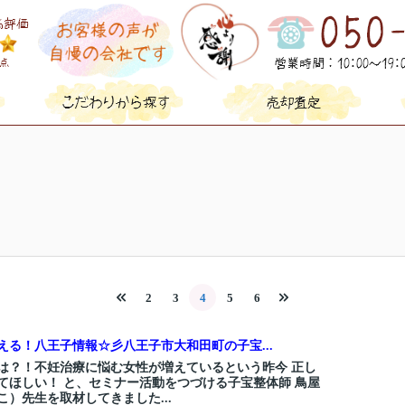
2
3
4
5
6
える！八王子情報☆彡八王子市大和田町の子宝...
は？！不妊治療に悩む女性が増えているという昨今 正し
てほしい！ と、セミナー活動をつづける子宝整体師 鳥屋
）先生を取材してきました...