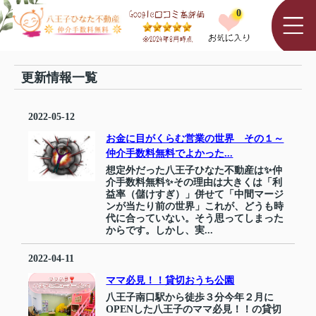
0
更新情報一覧
2022-05-12
お金に目がくらむ営業の世界 その１～
仲介手数料無料でよかった...
想定外だった八王子ひなた不動産は✨仲
介手数料無料✨その理由は大きくは「利
益率（儲けすぎ）」併せて「中間マージ
ンが当たり前の世界」これが、どうも時
代に合っていない。そう思ってしまった
からです。しかし、実...
2022-04-11
ママ必見！！貸切おうち公園
八王子南口駅から徒歩３分今年２月に
OPENした八王子のママ必見！！の貸切