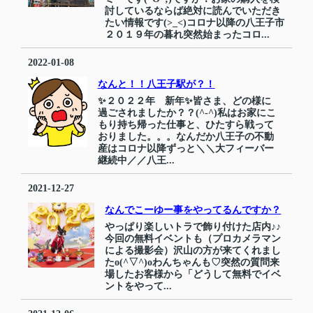
討しているならば絶対に読んでいただき
たい情報です(>_<)コロナ以降の八王子市
２０１９年の暮れ突然始まったコロ...
2022-01-08
なんと！！八王子駅が？！
✨２０２２年 新年✨皆さま、どの様に
過ごされましたか？？(^-^)私はお家にこ
もり持ち帰った仕事と、ひたすら戦って
おりました。。。なんだか八王子の不動
産はコロナ以降ずっと＼＼大フィーバー
継続中／／八王...
2021-12-27
なんでこーゆー事をやってるんですか？
やっぱり楽しいトラで飾り付けた店内♪♪
今回の無料イベントも（プロカメラマン
による撮影会）沢山の方が来てくれまし
たo(^▽^)oわんちゃんも♡突然の質問来
場したお客様から「どうして無料でイベ
ントをやって...