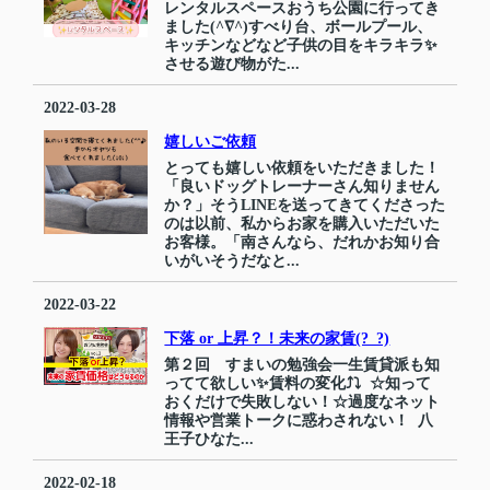
レンタルスペースおうち公園に行ってき
ました(^∇^)すべり台、ボールプール、
キッチンなどなど子供の目をキラキラ✨
させる遊び物がた...
2022-03-28
嬉しいご依頼
とっても嬉しい依頼をいただきました！
「良いドッグトレーナーさん知りません
か？」そうLINEを送ってきてくださった
のは以前、私からお家を購入いただいた
お客様。「南さんなら、だれかお知り合
いがいそうだなと...
2022-03-22
下落 or 上昇？！未来の家賃(?_?)
第２回 すまいの勉強会一生賃貸派も知
ってて欲しい✨賃料の変化⤴⤵ ☆知って
おくだけで失敗しない！☆過度なネット
情報や営業トークに惑わされない！ 八
王子ひなた...
2022-02-18