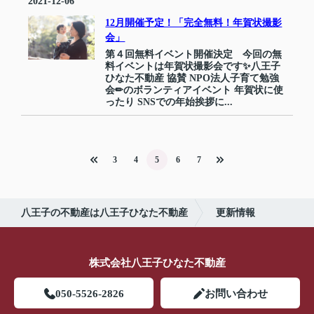
2021-12-06
12月開催予定！「完全無料！年賀状撮影
会」
第４回無料イベント開催決定 今回の無
料イベントは年賀状撮影会です✨八王子
ひなた不動産 協賛 NPO法人子育て勉強
会✏のボランティアイベント‍‍‍ 年賀状に使
ったり SNSでの年始挨拶に...
3
4
5
6
7
八王子の不動産は八王子ひなた不動産
更新情報
株式会社八王子ひなた不動産
050-5526-2826
お問い合わせ