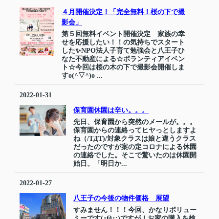
４月開催決定！「完全無料！桜の下で撮
影会」
第５回無料イベント開催決定 家族の幸
せを応援したい！！の気持ちでスタート
した✨NPO法人子育て勉強会と八王子ひ
なた不動産による☆ボランティアイベン
ト☆今回は桜の木の下で撮影会開催しま
すo(^▽^)o ...
2022-01-31
保育園休園は辛い。。。
先日、保育園から突然のメールが。。。
保育園からの連絡ってヒヤっとしますよ
ね（/TДT)/対象クラスは娘と違うクラス
だったのですが案の定コロナによる休園
の連絡でした。そこで驚いたのは休園開
始日。「明日か...
2022-01-27
八王子の今後の物件価格 展望
すみません！！！今回、かなりボリュー
ミーです(･Θ･;)ですが！お家の購入を検