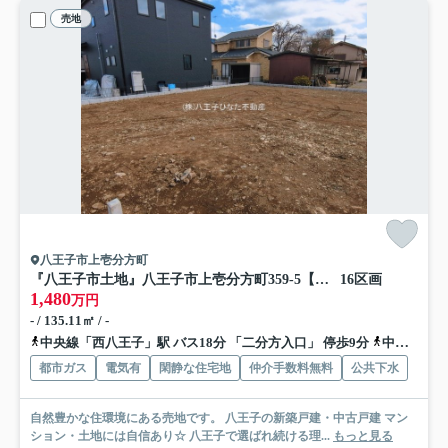
売地
八王子市上壱分方町
『八王子市土地』八王子市上壱分方町359-5【仲介手数料無料】
16区画
1,480
万円
- / 135.11㎡ / -
中央線「西八王子」駅 バス18分 「二分方入口」 停歩9分
中央線「八王子」駅 バス24分 「二分方入口」 停歩9分
都市ガス
電気有
閑静な住宅地
仲介手数料無料
公共下水
自然豊かな住環境にある売地です。 八王子の新築戸建・中古戸建 マン
ション・土地には自信あり☆ 八王子で選ばれ続ける理...
もっと見る