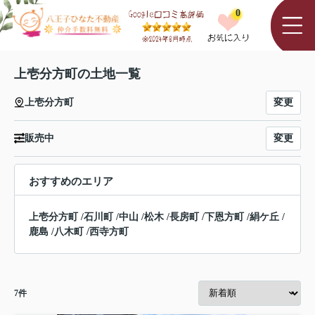
0
上壱分方町の土地一覧
変更
上壱分方町
変更
販売中
おすすめのエリア
上壱分方町
/
石川町
/
中山
/
松木
/
長房町
/
下恩方町
/
絹ケ丘
/
鹿島
/
八木町
/
西寺方町
7
件