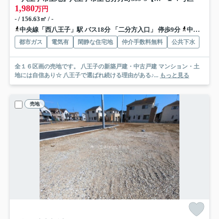
1,980
万円
- / 156.63㎡ / -
中央線「西八王子」駅 バス18分 「二分方入口」 停歩9分
中央線「八王子」駅 バス24分 「二分方入口」 停歩9分
都市ガス
電気有
閑静な住宅地
仲介手数料無料
公共下水
全１６区画の売地です。 八王子の新築戸建・中古戸建 マンション・土
地には自信あり☆ 八王子で選ばれ続ける理由がある♪...
もっと見る
売地