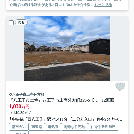
で選ばれ続ける理由がある♪ 口コミNo.1＆仲介手数...
もっと見る
売地
八王子市上壱分方町
『八王子市土地』八王子市上壱分方町359-5【仲介手数料無料】
12区画
1,830
万円
- / 159.39㎡ / -
中央線「西八王子」駅 バス18分 「二分方入口」 停歩9分
中央線「八王子」駅 バス24分 「二分方入口」 停歩9分
都市ガス
南道路
電気有
閑静な住宅地
仲介手数料無料