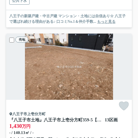
公共下水
八王子の新築戸建・中古戸建 マンション・土地には自信あり☆ 八王子
で選ばれ続ける理由がある♪ 口コミNo.1＆仲介手数...
もっと見る
売地
八王子市上壱分方町
『八王子市土地』八王子市上壱分方町359-5【仲介手数料無料】
13区画
1,430
万円
- / 140.13㎡ / -