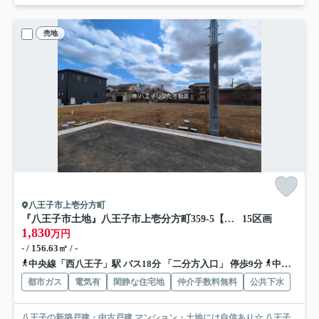
売地
八王子市上壱分方町
『八王子市土地』八王子市上壱分方町359-5【仲介手数料無料】
15区画
1,830
万円
- / 156.63㎡ / -
中央線「西八王子」駅 バス18分 「二分方入口」 停歩9分
中央線「八王子」駅 バス24分 「二分方入口」 停歩9分
都市ガス
電気有
閑静な住宅地
仲介手数料無料
公共下水
八王子の新築戸建・中古戸建 マンション・土地には自信あり☆ 八王子