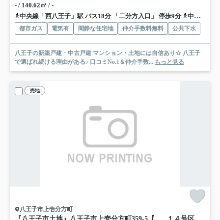
- / 140.62㎡ / -
中央線「西八王子」駅 バス18分 「二分方入口」 停歩9分
中央線「八王子」駅 バス24分 「二分方入口」 停歩9分
都市ガス
電気有
閑静な住宅地
仲介手数料無料
公共下水
八王子の新築戸建・中古戸建 マンション・土地には自信あり☆ 八王子
で選ばれ続ける理由がある♪ 口コミNo.1＆仲介手数...
もっと見る
売地
八王子市上壱分方町
『八王子市土地』八王子市上壱分方町359-5【仲介手数料無料】
１４号区