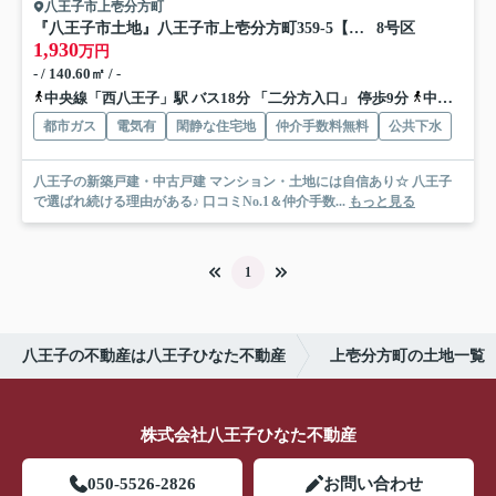
八王子市上壱分方町
『八王子市土地』八王子市上壱分方町359-5【仲介手数料無料】
8号区
1,930
万円
- / 140.60㎡ / -
中央線「西八王子」駅 バス18分 「二分方入口」 停歩9分
中央線「八王子」駅 バス24分 「二分方入口」 停歩9分
都市ガス
電気有
閑静な住宅地
仲介手数料無料
公共下水
八王子の新築戸建・中古戸建 マンション・土地には自信あり☆ 八王子
で選ばれ続ける理由がある♪ 口コミNo.1＆仲介手数...
もっと見る
1
八王子の不動産は八王子ひなた不動産
上壱分方町の土地一覧
株式会社八王子ひなた不動産
050-5526-2826
お問い合わせ