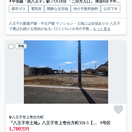
中央線「西八王子」駅 バス18分 「二分方入口」 停歩9分
中央線「八王子」駅 バス24分 「二分方入口」 停歩9分
都市ガス
電気有
閑静な住宅地
仲介手数料無料
公共下水
八王子の新築戸建・中古戸建 マンション・土地には自信あり☆ 八王子
で選ばれ続ける理由がある♪ 口コミNo.1＆仲介手数...
もっと見る
売地
八王子市上壱分方町
『八王子市土地』八王子市上壱分方町359-5【仲介手数料無料】
9号区
1,780
万円