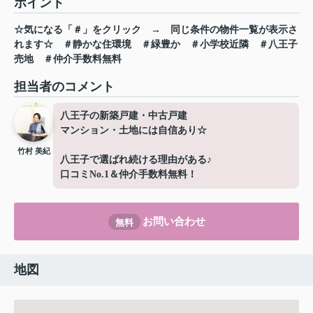
ポイント
☆気になる「＃」をクリック
→
同じ条件の物件一覧が表示さ
れます☆
＃静かな住環境
＃緑豊か
＃小学校近隣
＃八王子
売地
＃仲介手数料無料
担当者のコメント
八王子の新築戸建・中古戸建
マンション・土地には自信あり☆
竹村 美紀
八王子で選ばれ続ける理由がある♪
口コミNo.1＆仲介手数料無料！
お問い合わせ
無料
地図