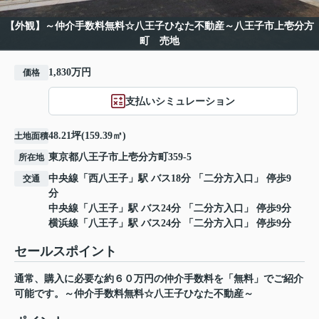
【外観】～仲介手数料無料☆八王子ひなた不動産～八王子市上壱分方
町 売地
1,830万円
価格
支払いシミュレーション
48.21坪(159.39㎡)
土地面積
東京都
八王子市
上壱分方町
359-5
所在地
中央線
「
西八王子
」駅 バス18分 「二分方入口」 停歩9
交通
分
中央線
「
八王子
」駅 バス24分 「二分方入口」 停歩9分
横浜線
「
八王子
」駅 バス24分 「二分方入口」 停歩9分
セールスポイント
通常、購入に必要な約６０万円の仲介手数料を「無料」でご紹介
可能です。～仲介手数料無料☆八王子ひなた不動産～