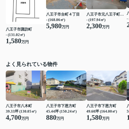
八王子市台町４丁目
八王子市元八王子町２丁目
-
- (168.06㎡)
- (197.94㎡)
5,980
2,300
万円
万円
八王子市諏訪町
- (131.02㎡)
1,580
万円
よく見られている物件
八王子市下恩方町
八王子市八木町
八王子市下恩方町
45.44坪 (150.24㎡)
39.33坪 (130.05㎡)
49.60坪 (164.00㎡)
5
880
4,700
1,580
万円
万円
万円