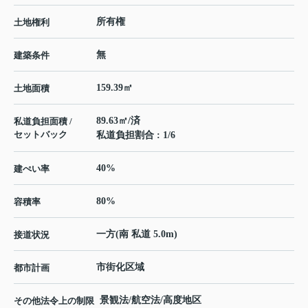
所有権
土地権利
無
建築条件
159.39㎡
土地面積
89.63㎡/済
私道負担面積 /
セットバック
私道負担割合 : 1/6
40%
建ぺい率
80%
容積率
一方(南 私道 5.0m)
接道状況
市街化区域
都市計画
景観法/航空法/高度地区
その他法令上の制限