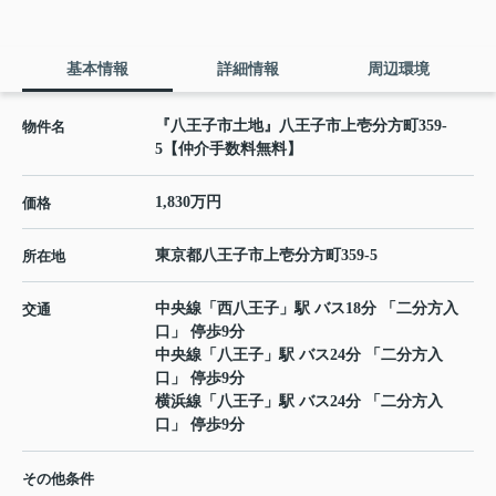
基本情報
詳細情報
周辺環境
『八王子市土地』八王子市上壱分方町359-
物件名
5【仲介手数料無料】
1,830万円
価格
東京都
八王子市
上壱分方町
359-5
所在地
中央線
「
西八王子
」駅 バス18分 「二分方入
交通
口」 停歩9分
中央線
「
八王子
」駅 バス24分 「二分方入
口」 停歩9分
横浜線
「
八王子
」駅 バス24分 「二分方入
口」 停歩9分
その他条件