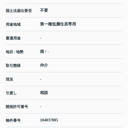
不要
国土法届出要否
第一種低層住居専用
用途地域
-
最適用途
畑 / -
地目 / 地勢
仲介
取引態様
-
現況
相談
引渡し
-
開発許可番号
104037885
物件番号